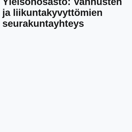
Yleisönosasto: Vanhusten
ja liikuntakyvyttömien
seurakuntayhteys