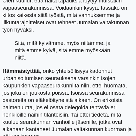
Olen kuullut, että näitä tapauksia löytyy muistakin
vapaaseurakunnissa. Voidaankin kysyä, tässäkö on
kiitos kaikesta siitä työstä, mitä vanhuksemme ja
liikuntarajoitteiset ovat tehneet Jumalan valtakunnan
työn hyväksi.
Sitä, mitä kylvämme, myös niitämme, ja
mitä emme kylvä, sitä emme myöskään
niitä.
Hämmästyttää
, onko yhteisöllisyys kadonnut
urbanisoitumisen seurauksena varsinkin isojen
kaupunkien vapaaseurakunnilta niin, ettei huomata,
jos joku on joukosta poissa. Isoissa seurakunnissa
pastoreita on eläkelöityneistä alkaen. On erikoista
paimenuutta, jos ei osata delegoida tehtäviä eri
henkilöille näihin tilanteisiin. Tai ettei tiedetä, mitä
kuuluu seurakunnan vanhoille jäsenille, jotka ovat
aikanaan kantaneet Jumalan valtakunnan kuorman ja