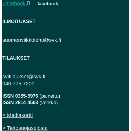
Facebook
ILMOITUKSET
suomenviikkolehti@svk.fi
TILAUKSET
svltilaukset@svk.fi
040 775 7200
ISSN 0355-5976
(painettu)
ISSN 2814-4503
(verkko)
> Mediakortti
> Tietosuojaseloste