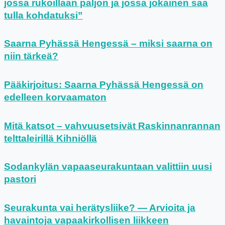
jossa rukoillaan paljon ja jossa jokainen saa
tulla kohdatuksi”
Saarna Pyhässä Hengessä – miksi saarna on
niin tärkeä?
Pääkirjoitus: Saarna Pyhässä Hengessä on
edelleen korvaamaton
Mitä katsot – vahvuusetsivät Raskinnanrannan
telttaleirillä Kihniöllä
Sodankylän vapaaseurakuntaan valittiin uusi
pastori
Seurakunta vai herätysliike? — Arvioita ja
havaintoja vapaakirkollisen liikkeen