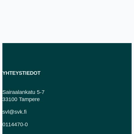
YHTEYSTIEDOT
Sairaalankatu 5-7
33100 Tampere
svl@svk.fi
0114470-0