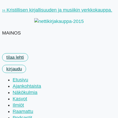
Mene
›› Kristillisen kirjallisuuden ja musiikin verkkokauppa.
sisältöön
MAINOS
tilaa lehti
kirjaudu
Etusivu
Ajankohtaista
Näkökulmia
Kasvot
Ilmiöt
Raamattu
Podcastit