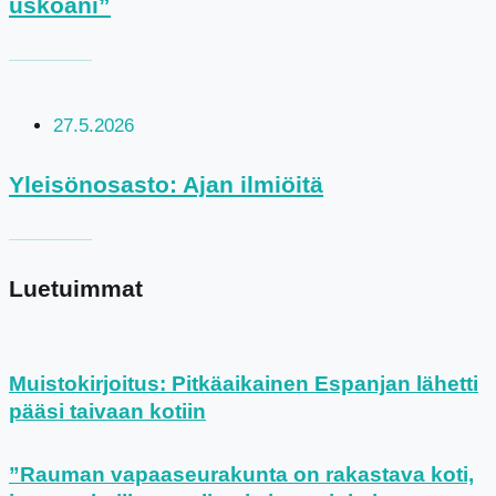
uskoani”
27.5.2026
Yleisönosasto: Ajan ilmiöitä
Luetuimmat
Muistokirjoitus: Pitkäaikainen Espanjan lähetti
pääsi taivaan kotiin
”Rauman vapaaseurakunta on rakastava koti,