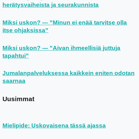
herätysvaiheista ja seurakunnista
Miksi uskon? — ”Minun ei enää tarvitse olla
itse ohjaksissa”
Miksi uskon? — ”Aivan ihmeellisiä juttuja
tapahtui”
Jumalanpalveluksessa kaikkein eniten odotan
saarnaa
Uusimmat
Mielipide: Uskovaisena tässä ajassa