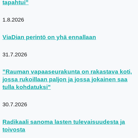
tapahtui”
1.8.2026
ViaDian perintö on yhä ennallaan
31.7.2026
”Rauman vapaaseurakunta on rakastava koti,
jossa rukoillaan paljon ja jossa jokainen saa
tulla kohdatuksi”
30.7.2026
Radikaali sanoma lasten tulevaisuudesta ja
toivosta