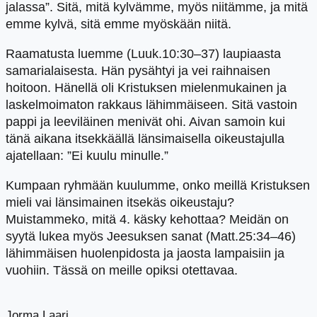
jalassa”. Sitä, mitä kylvämme, myös niitämme, ja mitä
emme kylvä, sitä emme myöskään niitä.
Raamatusta luemme (Luuk.10:30–37) laupiaasta
samarialaisesta. Hän pysähtyi ja vei raihnaisen
hoitoon. Hänellä oli Kristuksen mielenmukainen ja
laskelmoimaton rakkaus lähimmäiseen. Sitä vastoin
pappi ja leeviläinen menivät ohi. Aivan samoin kui
tänä aikana itsekkäällä länsimaisella oikeustajulla
ajatellaan: ”Ei kuulu minulle.”
Kumpaan ryhmään kuulumme, onko meillä Kristuksen
mieli vai länsimainen itsekäs oikeustaju?
Muistammeko, mitä 4. käsky kehottaa? Meidän on
syytä lukea myös Jeesuksen sanat (Matt.25:34–46)
lähimmäisen huolenpidosta ja jaosta lampaisiin ja
vuohiin. Tässä on meille opiksi otettavaa.
Jorma Laari