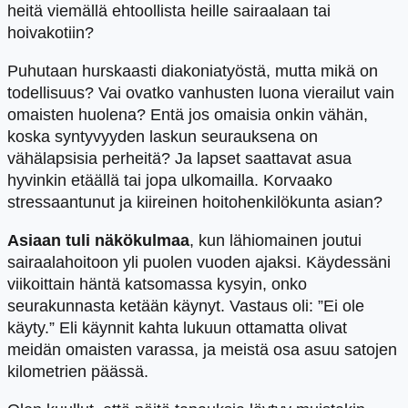
heitä viemällä ehtoollista heille sairaalaan tai
hoivakotiin?
Puhutaan hurskaasti diakoniatyöstä, mutta mikä on
todellisuus? Vai ovatko vanhusten luona vierailut vain
omaisten huolena? Entä jos omaisia onkin vähän,
koska syntyvyyden laskun seurauksena on
vähälapsisia perheitä? Ja lapset saattavat asua
hyvinkin etäällä tai jopa ulkomailla. Korvaako
stressaantunut ja kiireinen hoitohenkilökunta asian?
Asiaan
tuli näkökulmaa
, kun lähiomainen joutui
sairaalahoitoon yli puolen vuoden ajaksi. Käydessäni
viikoittain häntä katsomassa kysyin, onko
seurakunnasta ketään käynyt. Vastaus oli: ”Ei ole
käyty.” Eli käynnit kahta lukuun ottamatta olivat
meidän omaisten varassa, ja meistä osa asuu satojen
kilometrien päässä.