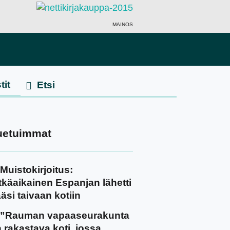
MAINOS
tit
uetuimmat
Muistokirjoitus:
tkäaikainen Espanjan lähetti
äsi taivaan kotiin
”Rauman vapaaseurakunta
 rakastava koti, jossa