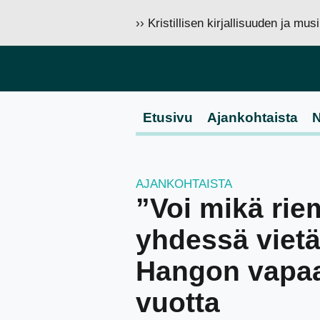
›› Kristillisen kirjallisuuden ja mu
Etusivu
Ajankohtaista
N
AJANKOHTAISTA
”Voi mikä rie
yhdessä viet
Hangon vapaa
vuotta