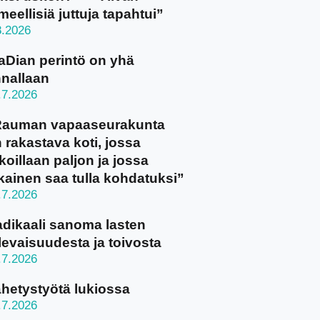
meellisiä juttuja tapahtui”
8.2026
aDian perintö on yhä
nallaan
.7.2026
Rauman vapaaseurakunta
 rakastava koti, jossa
koillaan paljon ja jossa
kainen saa tulla kohdatuksi”
.7.2026
dikaali sanoma lasten
levaisuudesta ja toivosta
.7.2026
hetystyötä lukiossa
.7.2026