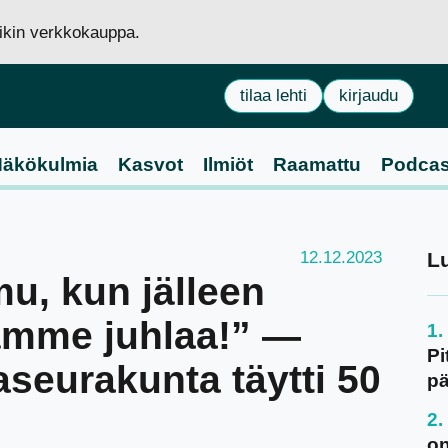
siikin verkkokauppa.
tilaa lehti
kirjaudu
äkökulmia
Kasvot
Ilmiöt
Raamattu
Podcas
12.12.2023
L
mu, kun jälleen
ämme juhlaa!” —
Pi
seurakunta täytti 50
pä
on