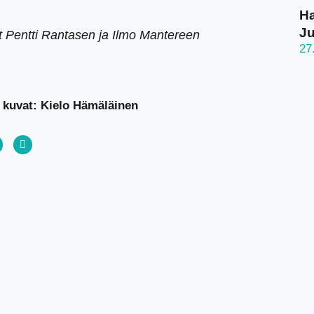
Ha
J
at Pentti Rantasen ja Ilmo Mantereen
27
 kuvat: Kielo Hämäläinen