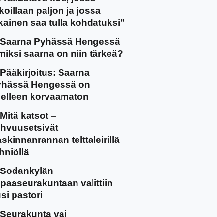
koillaan paljon ja jossa
kainen saa tulla kohdatuksi”
Saarna Pyhässä Hengessä
miksi saarna on niin tärkeä?
Pääkirjoitus: Saarna
yhässä Hengessä on
elleen korvaamaton
Mitä katsot –
hvuusetsivät
skinnanrannan telttaleirillä
hniöllä
Sodankylän
paaseurakuntaan valittiin
si pastori
Seurakunta vai