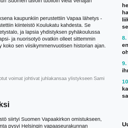
un Suomen tavoin tuolloin vielä Venäjän
he
ha
ksena kaupunkiin perustettiin Vapaa lähetys -
li
tettiin kiinteistö Koulukatu kahdesta. Se
se
etystalo, ja lapsia yhdistyksen pyhäkoulussa
apsi- ja nuorisotyö ovatkin olleet sittemmin
en
oko sen viisikymmenvuotisen historian ajan.
oh
ih
t voimat johtivat juhlakansaa ylistykseen Sami
ka
sa
ksi
stö siirtyi Suomen Vapaakirkon omistukseen,
U
unta pysyi Helsingin vapaaseurakunnan