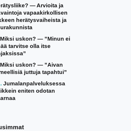
rätysliike? — Arvioita ja
vaintoja vapaakirkollisen
ikkeen herätysvaiheista ja
urakunnista
Miksi uskon? — ”Minun ei
ää tarvitse olla itse
jaksissa”
Miksi uskon? — ”Aivan
meellisiä juttuja tapahtui”
Jumalanpalveluksessa
ikkein eniten odotan
arnaa
usimmat