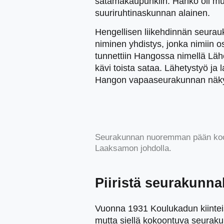
satamakaupunkiin. Hanko oli mu
suuriruhtinaskunnan alainen.
Hengellisen liikehdinnän seurau
niminen yhdistys, jonka nimiin os
tunnettiin Hangossa nimellä Läh
kävi toista sataa. Lähetystyö ja l
Hangon vapaaseurakunnan näky k
Seurakunnan nuoremman pään kootu
Laaksamon johdolla.
Piiristä seurakunna
Vuonna 1931 Koulukadun kiintei
mutta siellä kokoontuva seurak