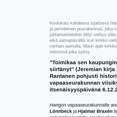
Koulukatu kahdessa sijaitseva Ha
ja perinteinen puurakennus, joka v
juhlamuisteloihin liittyi selitys sill
eikä aamupäivällä: kun kirkko vielä 
varhain aamulla. Muun ajan kirkko o
metsissä joka syksy.
"Toimikaa sen kaupungin 
siirtänyt" (Jeremian kirja 
Rantanen pohjusti histo
vapaaseurakunnan viisikymp
itsenäisyyspäivänä 6.12.
Hangon vapaaseurakunnalle annet
Lönnbeck
ja
Hjalmar Braxén
te