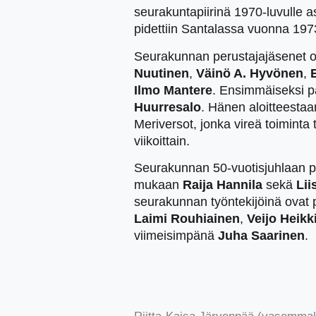
seurakuntapiirinä 1970-luvulle 
pidettiin Santalassa vuonna 197
Seurakunnan perustajajäsenet o
Nuutinen
,
Väinö A. Hyvönen
,
E
Ilmo Mantere
. Ensimmäiseksi pa
Huurresalo
. Hänen aloitteesta
Meriversot, jonka vireä toiminta 
viikoittain.
Seurakunnan 50-vuotisjuhlaan pä
mukaan
Raija Hannila
sekä
Lii
seurakunnan työntekijöinä ovat 
Laimi Rouhiainen
,
Veijo Heikk
viimeisimpänä
Juha Saarinen
.