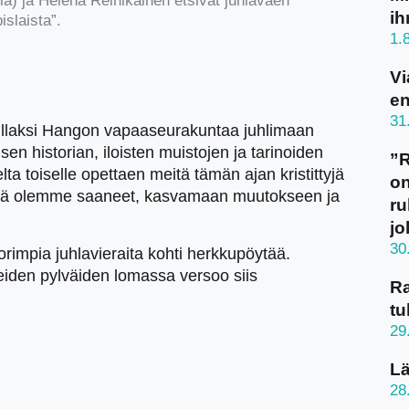
a) ja Helena Reinikainen etsivät juhlaväen
ih
islaista”.
1.
Vi
en
31
illaksi Hangon vapaaseurakuntaa juhlimaan
sen historian, iloisten muistojen ja tarinoiden
”
elta toiselle opettaen meitä tämän ajan kristittyjä
on
 mitä olemme saaneet, kasvamaan muutokseen ja
ru
jo
30
orimpia juhlavieraita kohti herkkupöytää.
iden pylväiden lomassa versoo siis
Ra
tu
29
Lä
28