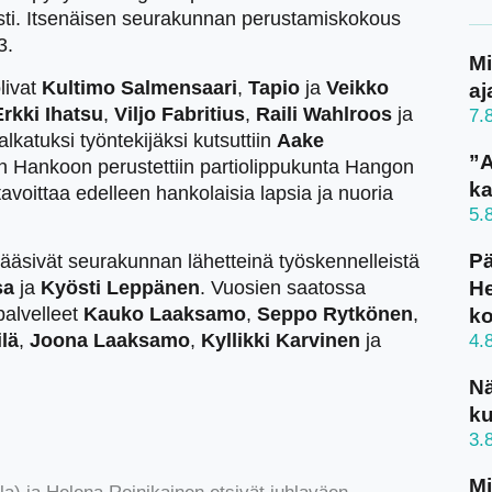
asti. Itsenäisen seurakunnan perustamiskokous
3.
Mi
livat
Kultimo Salmensaari
,
Tapio
ja
Veikko
aj
rkki Ihatsu
,
Viljo Fabritius
,
Raili Wahlroos
ja
7.
lkatuksi työntekijäksi kutsuttiin
Aake
”A
an Hankoon perustettiin partiolippukunta Hangon
ka
tavoittaa edelleen hankolaisia lapsia ja nuoria
5.
Pä
äsivät seurakunnan lähetteinä työskennelleistä
He
sa
ja
Kyösti Leppänen
. Vuosien saatossa
palvelleet
Kauko Laaksamo
,
Seppo Rytkönen
,
k
ilä
,
Joona Laaksamo
,
Kyllikki Karvinen
ja
4.
N
ku
3.
Mi