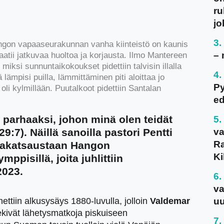
ru
jo
ngon vapaaseurakunnan vanha kiinteistö on kaunis
– 
aatii jatkuvaa huoltoa ja korjausta. Ilmo Mantereen
e, miksi sunnuntaikokoukset pidettiin talvisin illalla
lämpisi puilla, lämmittäminen piti aloittaa jo
P
li kylmillään. Puutalkoot pidettiin Santalan
ed
parhaaksi, johon minä olen teidät
29:7). Näillä sanoilla pastori Pentti
va
Ra
riakatsaustaan Hangon
Ki
pisillä, joita juhlittiin
2023.
va
tiin alkusysäys 1880-luvulla, jolloin
Valdemar
uu
kivät lähetysmatkoja piskuiseen