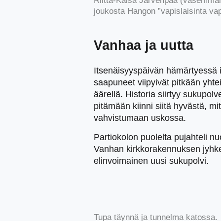
Riitta-Kaisa Järvenpää (vasemmall
joukosta Hangon ”vapislaisinta vap
Vanhaa ja uutta
Itsenäisyyspäivän hämärtyessä 
saapuneet viipyivät pitkään yhtei
äärellä. Historia siirtyy sukupolv
pitämään kiinni siitä hyvästä,
vahvistumaan uskossa.
Partiokolon puolelta pujahteli nu
Vanhan kirkkorakennuksen jyhke
elinvoimainen uusi sukupolvi.
Tupa täynnä ja tunnelma katossa.