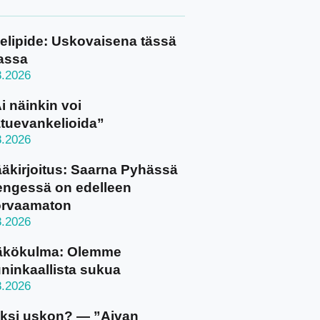
elipide: Uskovaisena tässä
assa
8.2026
i näinkin voi
tuevankelioida”
8.2026
äkirjoitus: Saarna Pyhässä
ngessä on edelleen
orvaamaton
8.2026
äkökulma: Olemme
ninkaallista sukua
8.2026
ksi uskon? — ”Aivan