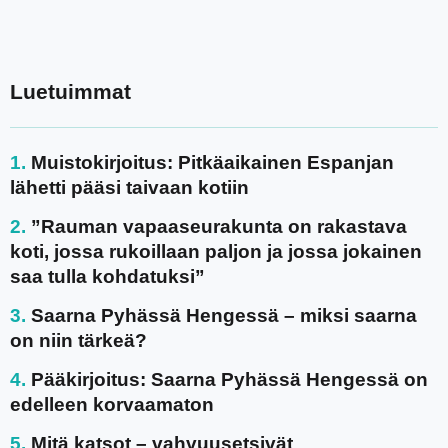
Luetuimmat
Muistokirjoitus: Pitkäaikainen Espanjan
lähetti pääsi taivaan kotiin
”Rauman vapaaseurakunta on rakastava
koti, jossa rukoillaan paljon ja jossa jokainen
saa tulla kohdatuksi”
Saarna Pyhässä Hengessä – miksi saarna
on niin tärkeä?
Pääkirjoitus: Saarna Pyhässä Hengessä on
edelleen korvaamaton
Mitä katsot – vahvuusetsivät