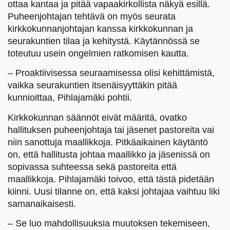
ottaa kantaa ja pitää vapaakirkollista näkyä esillä.
Puheenjohtajan tehtävä on myös seurata
kirkkokunnanjohtajan kanssa kirkkokunnan ja
seurakuntien tilaa ja kehitystä. Käytännössä se
toteutuu usein ongelmien ratkomisen kautta.
– Proaktiivisessa seuraamisessa olisi kehittämistä,
vaikka seurakuntien itsenäisyyttäkin pitää
kunnioittaa, Pihlajamäki pohtii.
Kirkkokunnan säännöt eivät määritä, ovatko
hallituksen puheenjohtaja tai jäsenet pastoreita vai
niin sanottuja maallikkoja. Pitkäaikainen käytäntö
on, että hallitusta johtaa maallikko ja jäsenissä on
sopivassa suhteessa sekä pastoreita että
maallikkoja. Pihlajamäki toivoo, että tästä pidetään
kiinni. Uusi tilanne on, että kaksi johtajaa vaihtuu liki
samanaikaisesti.
– Se luo mahdollisuuksia muutoksen tekemiseen,