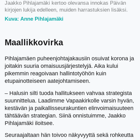
Jaakko Pihlajamäki kertoo olevansa innokas Päivän
kirjojen lukija edelleen, muiden harrastuksien lisäksi.
Kuva: Anne Pihlajamäki
Maallikkovirka
Pihlajamäen puheenjohtajakausiin osuivat korona ja
joitakin suuria omaisuusjärjestelyjä. Aika kului
pikemmin reagoivaan hallintotyöhön kuin
etupainotteiseen aatejohtamiseen.
– Halusin silti tuoda hallitukseen vahvaa strategista
suunnittelua. Laadimme Vapaakirkolle varsin hyvän,
kestävän ja paikallisseurakuntien elinvoimaisuuteen
tähtäävän strategian. Siinä onnistuimme, Jaakko
Pihlajamäki iloitsee.
Seuraajaltaan hän toivoo näkyvyyttä sekä rohkeutta