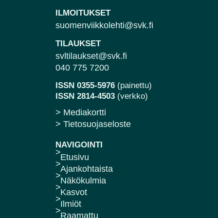
ILMOITUKSET
suomenviikkolehti@svk.fi
TILAUKSET
svltilaukset@svk.fi
040 775 7200
ISSN 0355-5976
(painettu)
ISSN 2814-4503
(verkko)
> Mediakortti
> Tietosuojaseloste
NAVIGOINTI
Etusivu
Ajankohtaista
Näkökulmia
Kasvot
Ilmiöt
Raamattu