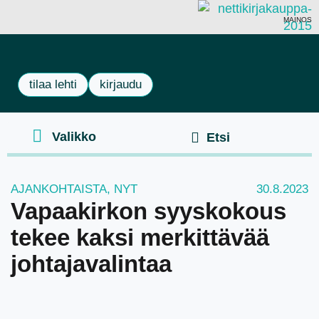
MAINOS
tilaa lehti
kirjaudu
AJANKOHTAISTA
,
NYT
30.8.2023
Vapaakirkon syyskokous
tekee kaksi merkittävää
johtajavalintaa