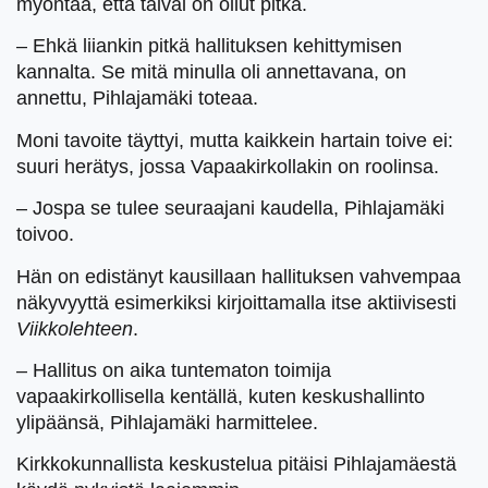
myöntää, että taival on ollut pitkä.
– Ehkä liiankin pitkä hallituksen kehittymisen
kannalta. Se mitä minulla oli annettavana, on
annettu, Pihlajamäki toteaa.
Moni tavoite täyttyi, mutta kaikkein hartain toive ei:
suuri herätys, jossa Vapaakirkollakin on roolinsa.
– Jospa se tulee seuraajani kaudella, Pihlajamäki
toivoo.
Hän on edistänyt kausillaan hallituksen vahvempaa
näkyvyyttä esimerkiksi kirjoittamalla itse aktiivisesti
Viikkolehteen
.
– Hallitus on aika tuntematon toimija
vapaakirkollisella kentällä, kuten keskushallinto
ylipäänsä, Pihlajamäki harmittelee.
Kirkkokunnallista keskustelua pitäisi Pihlajamäestä