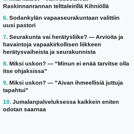
Raskinnanrannan telttaleirillä Kihniöllä
Sodankylän vapaaseurakuntaan valittiin
uusi pastori
Seurakunta vai herätysliike? — Arvioita ja
havaintoja vapaakirkollisen liikkeen
herätysvaiheista ja seurakunnista
Miksi uskon? — ”Minun ei enää tarvitse olla
itse ohjaksissa”
Miksi uskon? — ”Aivan ihmeellisiä juttuja
tapahtui”
Jumalanpalveluksessa kaikkein eniten
odotan saarnaa