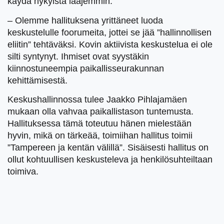
käydä nykyistä laajemmin.
– Olemme hallituksena yrittäneet luoda
keskustelulle foorumeita, jottei se jää ”hallinnollisen
eliitin” tehtäväksi. Kovin aktiivista keskustelua ei ole
silti syntynyt. Ihmiset ovat syystäkin
kiinnostuneempia paikallisseurakunnan
kehittämisestä.
Keskushallinnossa tulee Jaakko Pihlajamäen
mukaan olla vahvaa paikallistason tuntemusta.
Hallituksessa tämä toteutuu hänen mielestään
hyvin, mikä on tärkeää, toimiihan hallitus toimii
”Tampereen ja kentän välillä”. Sisäisesti hallitus on
ollut kohtuullisen keskusteleva ja henkilösuhteiltaan
toimiva.