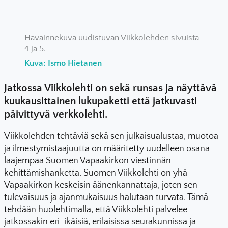
Havainnekuva uudistuvan Viikkolehden sivuista
4 ja 5.
Kuva: Ismo Hietanen
Jatkossa Viikkolehti on sekä runsas ja näyttävä
kuukausittainen lukupaketti että jatkuvasti
päivittyvä verkkolehti.
Viikkolehden tehtäviä sekä sen julkaisualustaa, muotoa
ja ilmestymistaajuutta on määritetty uudelleen osana
laajempaa Suomen Vapaakirkon viestinnän
kehittämishanketta. Suomen Viikkolehti on yhä
Vapaakirkon keskeisin äänenkannattaja, joten sen
tulevaisuus ja ajanmukaisuus halutaan turvata. Tämä
tehdään huolehtimalla, että Viikkolehti palvelee
jatkossakin eri-ikäisiä, erilaisissa seurakunnissa ja