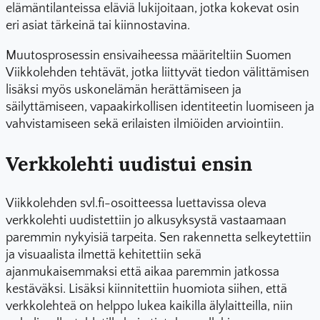
elämäntilanteissa eläviä lukijoitaan, jotka kokevat osin
eri asiat tärkeinä tai kiinnostavina.
Muutosprosessin ensivaiheessa määriteltiin Suomen
Viikkolehden tehtävät, jotka liittyvät tiedon välittämisen
lisäksi myös uskonelämän herättämiseen ja
säilyttämiseen, vapaakirkollisen identiteetin luomiseen ja
vahvistamiseen sekä erilaisten ilmiöiden arviointiin.
Verkkolehti uudistui ensin
Viikkolehden svl.fi-osoitteessa luettavissa oleva
verkkolehti uudistettiin jo alkusyksystä vastaamaan
paremmin nykyisiä tarpeita. Sen rakennetta selkeytettiin
ja visuaalista ilmettä kehitettiin sekä
ajanmukaisemmaksi että aikaa paremmin jatkossa
kestäväksi. Lisäksi kiinnitettiin huomiota siihen, että
verkkolehteä on helppo lukea kaikilla älylaitteilla, niin