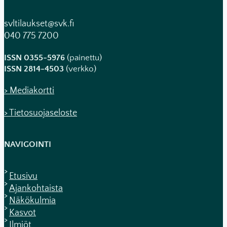
svltilaukset@svk.fi
040 775 7200
ISSN 0355-5976
(painettu)
ISSN 2814-4503
(verkko)
> Mediakortti
> Tietosuojaseloste
NAVIGOINTI
Etusivu
Ajankohtaista
Näkökulmia
Kasvot
Ilmiöt