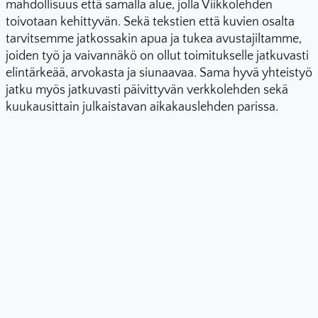
mahdollisuus että samalla alue, jolla Viikkolehden
toivotaan kehittyvän. Sekä tekstien että kuvien osalta
tarvitsemme jatkossakin apua ja tukea avustajiltamme,
joiden työ ja vaivannäkö on ollut toimitukselle jatkuvasti
elintärkeää, arvokasta ja siunaavaa. Sama hyvä yhteistyö
jatku myös jatkuvasti päivittyvän verkkolehden sekä
kuukausittain julkaistavan aikakauslehden parissa.