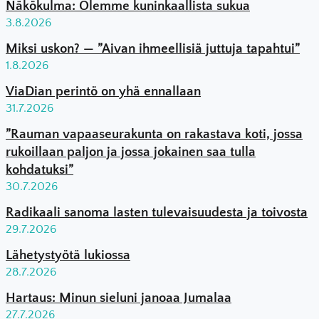
Näkökulma: Olemme kuninkaallista sukua
3.8.2026
Miksi uskon? — ”Aivan ihmeellisiä juttuja tapahtui”
1.8.2026
ViaDian perintö on yhä ennallaan
31.7.2026
”Rauman vapaaseurakunta on rakastava koti, jossa
rukoillaan paljon ja jossa jokainen saa tulla
kohdatuksi”
30.7.2026
Radikaali sanoma lasten tulevaisuudesta ja toivosta
29.7.2026
Lähetystyötä lukiossa
28.7.2026
Hartaus: Minun sieluni janoaa Jumalaa
27.7.2026