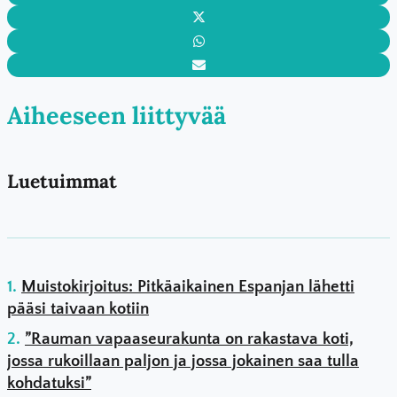
Aiheeseen liittyvää
Luetuimmat
Muistokirjoitus: Pitkäaikainen Espanjan lähetti
pääsi taivaan kotiin
”Rauman vapaaseurakunta on rakastava koti,
jossa rukoillaan paljon ja jossa jokainen saa tulla
kohdatuksi”