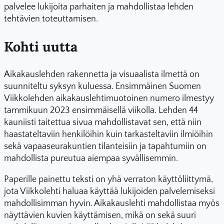
palvelee lukijoita parhaiten ja mahdollistaa lehden
tehtävien toteuttamisen.
Kohti uutta
Aikakauslehden rakennetta ja visuaalista ilmettä on
suunniteltu syksyn kuluessa. Ensimmäinen Suomen
Viikkolehden aikakauslehtimuotoinen numero ilmestyy
tammikuun 2023 ensimmäisellä viikolla. Lehden 44
kauniisti taitettua sivua mahdollistavat sen, että niin
haastateltaviin henkilöihin kuin tarkasteltaviin ilmiöihin
sekä vapaaseurakuntien tilanteisiin ja tapahtumiin on
mahdollista pureutua aiempaa syvällisemmin.
Paperille painettu teksti on yhä verraton käyttöliittymä,
jota Viikkolehti haluaa käyttää lukijoiden palvelemiseksi
mahdollisimman hyvin. Aikakauslehti mahdollistaa myös
näyttävien kuvien käyttämisen, mikä on sekä suuri