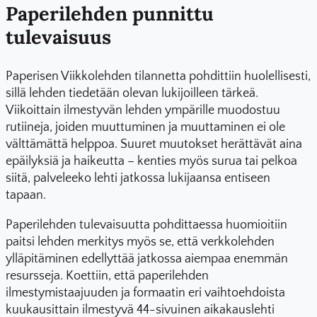
Paperilehden punnittu
tulevaisuus
Paperisen Viikkolehden tilannetta pohdittiin huolellisesti,
sillä lehden tiedetään olevan lukijoilleen tärkeä.
Viikoittain ilmestyvän lehden ympärille muodostuu
rutiineja, joiden muuttuminen ja muuttaminen ei ole
välttämättä helppoa. Suuret muutokset herättävät aina
epäilyksiä ja haikeutta – kenties myös surua tai pelkoa
siitä, palveleeko lehti jatkossa lukijaansa entiseen
tapaan.
Paperilehden tulevaisuutta pohdittaessa huomioitiin
paitsi lehden merkitys myös se, että verkkolehden
ylläpitäminen edellyttää jatkossa aiempaa enemmän
resursseja. Koettiin, että paperilehden
ilmestymistaajuuden ja formaatin eri vaihtoehdoista
kuukausittain ilmestyvä 44-sivuinen aikakauslehti