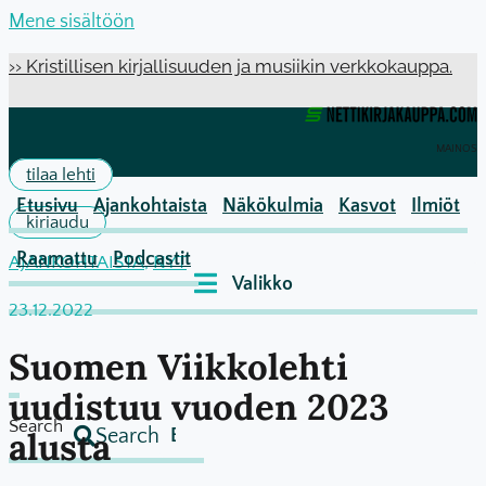
Mene sisältöön
›› Kristillisen kirjallisuuden ja musiikin verkkokauppa.
MAINOS
tilaa lehti
Etusivu
Ajankohtaista
Näkökulmia
Kasvot
Ilmiöt
kirjaudu
Raamattu
Podcastit
AJANKOHTAISTA
,
NYT
23.12.2022
Suomen Viikkolehti
uudistuu vuoden 2023
Search
Search
alusta