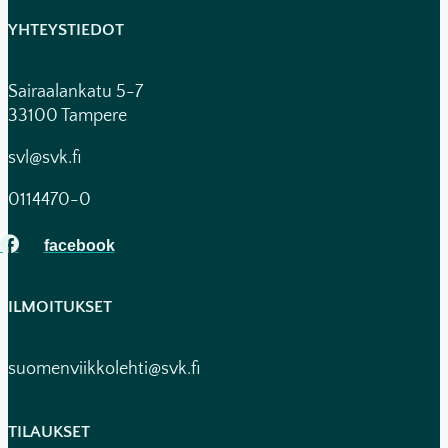
YHTEYSTIEDOT
Sairaalankatu 5-7
33100 Tampere
svl@svk.fi
0114470-0
ILMOITUKSET
suomenviikkolehti@svk.fi
TILAUKSET