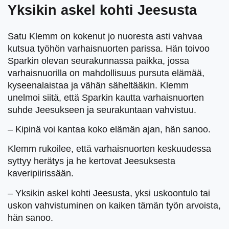
Yksikin askel kohti Jeesusta
Satu Klemm on kokenut jo nuoresta asti vahvaa
kutsua työhön varhaisnuorten parissa. Hän toivoo
Sparkin olevan seurakunnassa paikka, jossa
varhaisnuorilla on mahdollisuus pursuta elämää,
kyseenalaistaa ja vähän säheltääkin. Klemm
unelmoi siitä, että Sparkin kautta varhaisnuorten
suhde Jeesukseen ja seurakuntaan vahvistuu.
– Kipinä voi kantaa koko elämän ajan, hän sanoo.
Klemm rukoilee, että varhaisnuorten keskuudessa
syttyy herätys ja he kertovat Jeesuksesta
kaveripiirissään.
– Yksikin askel kohti Jeesusta, yksi uskoontulo tai
uskon vahvistuminen on kaiken tämän työn arvoista,
hän sanoo.