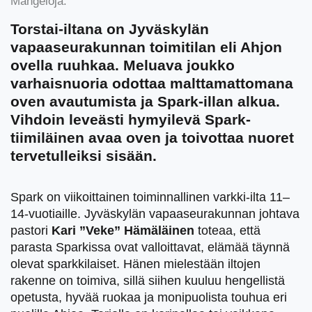
Mangeloja.
Torstai-iltana on Jyväskylän
vapaaseurakunnan toimitilan eli Ahjon
ovella ruuhkaa. Meluava joukko
varhaisnuoria odottaa malttamattomana
oven avautumista ja Spark-illan alkua.
Vihdoin leveästi hymyilevä Spark-
tiimiläinen avaa oven ja toivottaa nuoret
tervetulleiksi sisään.
Spark on viikoittainen toiminnallinen varkki-ilta 11–
14-vuotiaille. Jyväskylän vapaaseurakunnan johtava
pastori
Kari ”Veke” Hämäläinen
toteaa, että
parasta Sparkissa ovat valloittavat, elämää täynnä
olevat sparkkilaiset. Hänen mielestään iltojen
rakenne on toimiva, sillä siihen kuuluu hengellistä
opetusta, hyvää ruokaa ja monipuolista touhua eri