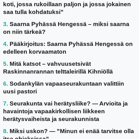
koti, jossa rukoillaan paljon ja jossa jokainen
saa tulla kohdatuksi”
Saarna Pyhässä Hengessä – miksi saarna
on niin tärkeä?
Pääkirjoitus: Saarna Pyhässä Hengessä on
edelleen korvaamaton
Mitä katsot – vahvuusetsivät
Raskinnanrannan telttaleirillä Kihniöllä
Sodankylän vapaaseurakuntaan valittiin
uusi pastori
Seurakunta vai herätysliike? — Arvioita ja
havaintoja vapaakirkollisen liikkeen
herätysvaiheista ja seurakunnista
Miksi uskon? — ”Minun ei enää tarvitse olla
itse ohjaksissa”