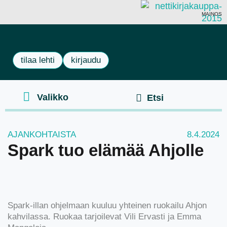
MAINOS
tilaa lehti
kirjaudu
AJANKOHTAISTA
8.4.2024
Spark tuo elämää Ahjolle
Spark-illan ohjelmaan kuuluu yhteinen ruokailu Ahjon
kahvilassa. Ruokaa tarjoilevat Vili Ervasti ja Emma