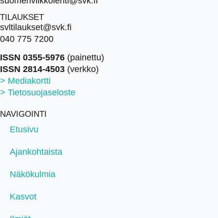
suomenviikkolehti@svk.fi
TILAUKSET
svltilaukset@svk.fi
040 775 7200
ISSN 0355-5976
(painettu)
ISSN 2814-4503
(verkko)
> Mediakortti
> Tietosuojaseloste
NAVIGOINTI
Etusivu
Ajankohtaista
Näkökulmia
Kasvot