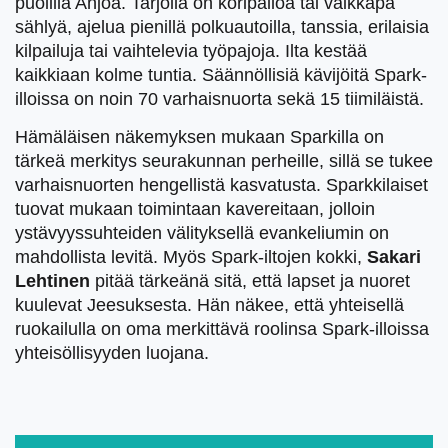
puolilla Ahjoa. Tarjolla on koripalloa tai vaikkapa
sählyä, ajelua pienillä polkuautoilla, tanssia, erilaisia
kilpailuja tai vaihtelevia työpajoja. Ilta kestää
kaikkiaan kolme tuntia. Säännöllisiä kävijöitä Spark-
illoissa on noin 70 varhaisnuorta sekä 15 tiimiläistä.
Hämäläisen näkemyksen mukaan Sparkilla on
tärkeä merkitys seurakunnan perheille, sillä se tukee
varhaisnuorten hengellistä kasvatusta. Sparkkilaiset
tuovat mukaan toimintaan kavereitaan, jolloin
ystävyyssuhteiden välityksellä evankeliumin on
mahdollista levitä. Myös Spark-iltojen kokki,
Sakari
Lehtinen
pitää tärkeänä sitä, että lapset ja nuoret
kuulevat Jeesuksesta. Hän näkee, että yhteisellä
ruokailulla on oma merkittävä roolinsa Spark-illoissa
yhteisöllisyyden luojana.