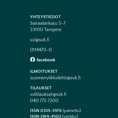
YHTEYSTIEDOT
Sairaalankatu 5-7
33100 Tampere
svl@svk.fi
0114470-0
ILMOITUKSET
suomenviikkolehti@svk.fi
TILAUKSET
svltilaukset@svk.fi
040 775 7200
ISSN 0355-5976
(painettu)
ISSN 2814-4503
(verkko)