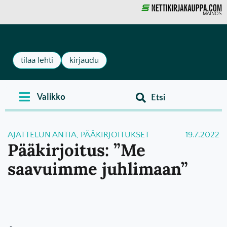
MAINOS
tilaa lehti
kirjaudu
AJATTELUN ANTIA
,
PÄÄKIRJOITUKSET
19.7.2022
Pääkirjoitus: ”Me
saavuimme juhlimaan”