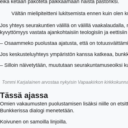
eikä ketään pakoteta palkkaamaan naista pastoriksi.
Vältän mielipiteitteni lukitsemista ennen kuin olen k
Jos yhteys seurakuntien välillä on välillä vaakalaudalla
kyvyttömyys vastata ajankohtaisiin teologisiin ja eettisii
– Osaammeko puolustaa ajatusta, että on totuusväittäm
Jos keskusteluyhteys ympäristön kanssa katkeaa, bunkke
– Silloin näivetytään, muututaan seurakuntamuseoiksi k
Tommi Karjalainen arvostaa nykyisin Vapaakirkon kirkkokunna
Tässä ajassa
Omien vakaumusten puolustamisen lisäksi niille on etsitt
Bunkkerissa dialogi menetetään.
Koivunen on samoilla linjoilla.