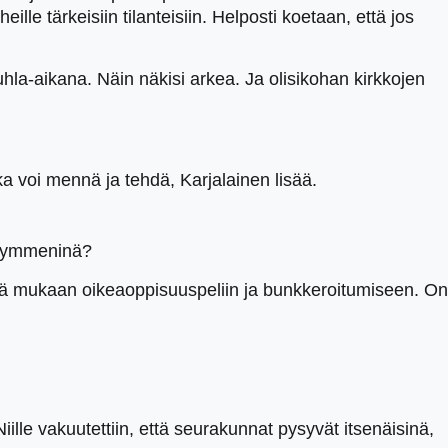
le tärkeisiin tilanteisiin. Helposti koetaan, että jos
hla-aikana. Näin näkisi arkea. Ja olisikohan kirkkojen
oka voi mennä ja tehdä, Karjalainen lisää.
ikymmeninä?
llä mukaan oikeaoppisuuspeliin ja bunkkeroitumiseen. On
ille vakuutettiin, että seurakunnat pysyvät itsenäisinä,