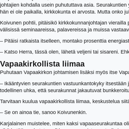
johtajien kohdalla usein puhututtava asia. Seurakuntien y
hän ei ole paikalla, kirkkokunta ei arvosta. Mutta onko 
Koivunen pohtii, pitäisikö kirkkokunnanjohtajan vieraill
välisissä seminaareissa, palavereissa ja muissa vasta
– Pitäisi ratkaista itselleen, montako prosenttia energia
– Katso Herra, tässä olen, lähetä veljeni tai sisareni. Eh
Vapaakirkollista liimaa
Puhutaan Vapaakirkon johtamisen lisäksi myös itse Vap
– Ikääntyvien seurakuntien vastuunkantokyky itsestään j
todellinen uhka, että seurakunnat jakautuvat bunkkeroitun
Tarvitaan kuulua vapaakirkollista liimaa, keskustelua siit
– Se on ainoa tie, sanoo Koivunenkin.
Karjalainen muistelee, miten kaksi vapaaseurakuntaa oli l