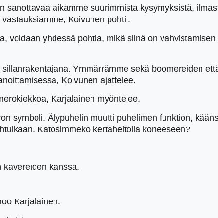
jotain sanottavaa aikamme suurimmista kysymyksistä, ilm
 vastauksiamme, Koivunen pohtii.
na, voidaan yhdessä pohtia, mikä siinä on vahvistamisen 
sillanrakentajana. Ymmärrämme sekä boomereiden että 
noittamisessa, Koivunen ajattelee.
umerokiekkoa, Karjalainen myöntelee.
eron symboli. Älypuhelin muutti puhelimen funktion, kään
pahtuikaan. Katosimmeko kertaheitolla koneeseen?
 kavereiden kanssa.
noo Karjalainen.