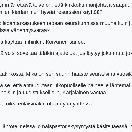
mmärrettävä toive on, että kirkkokunnanjohtaja saapuu heil
juhlien kiertäminen hyvää resurssien käyttöä?
a piispantarkastuksen tapaan seurakunnissa muuna kuin ju
avissa vähennysvaraa?
sta käyttää mihinkin, Koivunen sanoo.
kä voisi soveltaa tätäkin ajattelua, jos löytyy joku muu, j
aakirkosta: Mikä on sen suurin haaste seuraavina vuos
a se, että antaudutaan ulkopuoliselle paineelle lähtemä
eisiin ja uudistuksellisiin, Karjalainen vastaa.
ä, miksi erilaisinakin ollaan yhä yhdessä.
ähtötelineissä jo naispastoriskysymystä käsiteltäessä. Ni