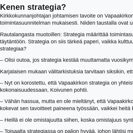
Kenen strategia?
Kirkkokunnanjohtajan johtamisen tavoite on Vapaakirkon 
toimintasuunnitelman mukaisesti. Niiden taustalla ovat 
Rautalangasta muotoillen: Strategia määrittää toimintas
täytäntöön. Strategia on siis tärkeä paperi, vaikka kul
strategiaa?
– Olisi outoa, jos strategia kestää muuttamatta vuosik
Karjalaisen mukaan välitarkistuksia tarvitaan siksikin, e
– Nyt on korostettu, että Vapaakirkon strategia on yhteist
kokonaisuudessaan, Koivunen pohtii.
– Vähän hassua, mutta en ole mieltänyt, että Vapaakirkon 
kokevat sen tavoitteet paineena työssään, vaikkei heitä 
– Heillä ei ole omistajuutta siihen, koska omistajuus sy
– Toisaalta strategiassa on paljon hyvää, johon lähtisi 