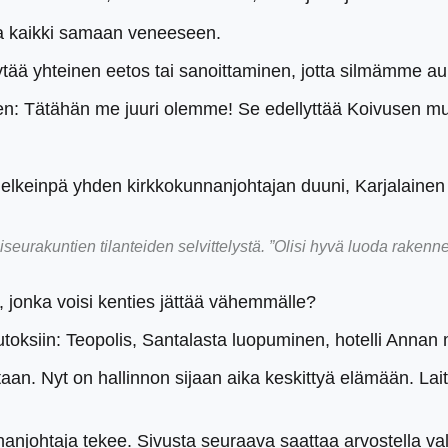
da kaikki samaan veneeseen.
 löytää yhteinen eetos tai sanoittaminen, jotta silmämme au
en: Tätähän me juuri olemme! Se edellyttää Koivusen muk
jo melkeinpä yhden kirkkokunnanjohtajan duuni, Karjalainen
urakuntien tilanteiden selvittelystä. ”Olisi hyvä luoda rakenne,
, jonka voisi kenties jättää vähemmälle?
muutoksiin: Teopolis, Santalasta luopuminen, hotelli Ann
sataan. Nyt on hallinnon sijaan aika keskittyä elämään. L
anjohtaja tekee. Sivusta seuraava saattaa arvostella vali