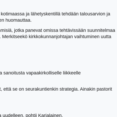
kotimaassa ja lähetyskentillä tehdään talousarvion ja
nen huomauttaa.
ihmisiä, jotka panevat omissa tehtävissään suunnitelmaa
i. Merkitseekö kirkkokunnanjohtajan vaihtuminen uutta
 sanoitusta vapaakirkolliselle liikkeelle
, että se on seurakuntienkin strategia. Ainakin pastorit
 uudelleen, pohtii Karjalainen.