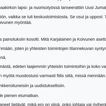
akirkon lapsi- ja nuorisotyössä lanseerattiin Uusi Juma
öön, vaikka se tuli keskustoimistosta. Se osui ja upposi: 
oivunen myöntää.
painotuksiin kosolti. Mitä Karjalainen ja Koivunen asetta
mään, joten jo yhteisten toimintojen tilannekuvan syntym
enä.
hmästä, edeten laajemmin yhteisiin toimintoihin ja koko vap
n myötä muodostuisi varmasti fiilis siitä, missä mennään
keroituneisiin ja uudistuksellisiin.
le pienen etumatkan.
aneet tietävät, mikä ero on siinä, onko johtaja vai rivihen