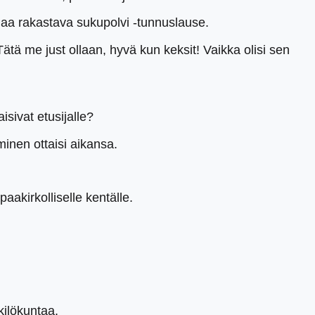
laa rakastava sukupolvi -tunnuslause.
Tätä me just ollaan, hyvä kun keksit! Vaikka olisi sen
isivat etusijalle?
inen ottaisi aikansa.
aakirkolliselle kentälle.
.
kilökuntaa.