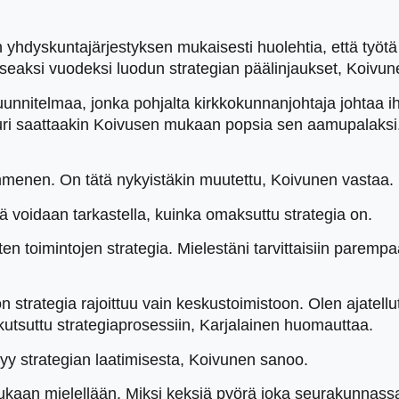
yhdyskuntajärjestyksen mukaisesti huolehtia, että työtä 
useaksi vuodeksi luodun strategian päälinjaukset, Koivu
uunnitelmaa, jonka pohjalta kirkkokunnanjohtaja johtaa 
ttuuri saattaakin Koivusen mukaan popsia sen aamupalaks
ymmenen. On tätä nykyistäkin muutettu, Koivunen vastaa.
ttä voidaan tarkastella, kuinka omaksuttu strategia on.
en toimintojen strategia. Mielestäni tarvittaisiin parempaa
strategia rajoittuu vain keskustoimistoon. Olen ajatellut
kutsuttu strategiaprosessiin, Karjalainen huomauttaa.
ntyy strategian laatimisesta, Koivunen sanoo.
mukaan mielellään. Miksi keksiä pyörä joka seurakunnassa