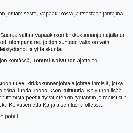
johtamisesta, Vapaakirkosta ja itsestään johtajina.
? Suoraa valtaa Vapaakirkon kirkkokunnanjohtajalla on
iset, ulompana ne, joiden suhteen valta on vain
eistyötahot ja yhteiskunta.
ojen kentässä,
Tommi Koivunen
ajattelee.
oon tulee, kirkkokunnanjohtaja johtaa ihmisiä, jotka
teisönä, luoda Teopoliksen kulttuuria, Koivunen lisää.
mistarpeet liittyvät etenkin työtahtiin ja realistisiin
ekä Koivusen että Karjalaisen läsnä ollessa.
n pohtii.