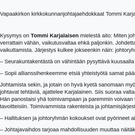
Vapaakirkon kirkkokunnanjohtajaehdokkaat Tommi Karjala
Kysymys on
Tommi Karjalaisen
mielestä aito: Miten j
verrattain vähän, vaikutusvaltaa ehkä paljonkin. Johdett
vaikuttamista. Järjestys kulkee jokseenkin näin: johtoryh
– Seurakuntakentästä on vähintään pysyttävä kuusaall
– Sopii allianssihenkeemme etsiä yhteistyötä samat pääm
Johtamista sekin, ja jotain on hyvä kyetä sanomaan myös
johtavat tehtäviä, ajattelee Karjalainen. Siis suoraa val
Hän panostaisi yhä toimivampaan ja paremmin voivaan työyh
tavoitteisiin. Toimivammista rakenteista ja johtamisjärj
– Hallituksen ja johtoryhmän kokoukset ovat pyörineet a
– Johtajavaihdos tarjoaa mahdollisuuden muuttaa näitäk