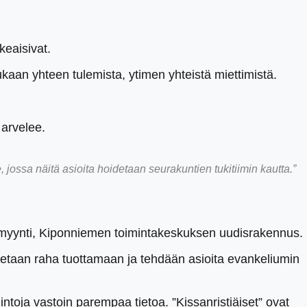
keaisivat.
aan yhteen tulemista, ytimen yhteistä miettimistä.
 arvelee.
 jossa näitä asioita hoidetaan seurakuntien tukitiimin kautta.”
an myynti, Kiponniemen toimintakeskuksen uudisrakennus.
aitetaan raha tuottamaan ja tehdään asioita evankeliumin
ntoja vastoin parempaa tietoa. ”Kissanristiäiset” ovat