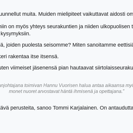
uunnellut muita. Muiden mielipiteet vaikuttavat aidosti om
, niin on myös yhteys seurakuntien ja niiden ulkopuolisen
n kysymyksiin.
iä, joiden puolesta seisomme? Miten sanoitamme eettis
ri rakentaa itse itsensä.
uten viimeiset jäsenensä pian hautaavat siirtolaisseura
njohtajana toimivan Hannu Vuorisen halua antaa aikaansa myös 
monet nuoret arvostavat häntä ihmisenä ja opettajana.”
ävä perusteita, sanoo Tommi Karjalainen. On antauduttava 