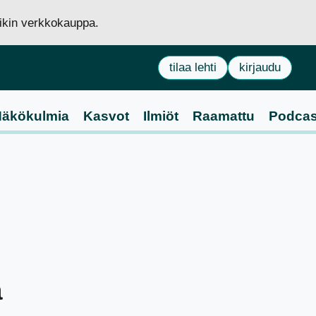
siikin verkkokauppa.
tilaa lehti
kirjaudu
äkökulmia
Kasvot
Ilmiöt
Raamattu
Podcas
ä