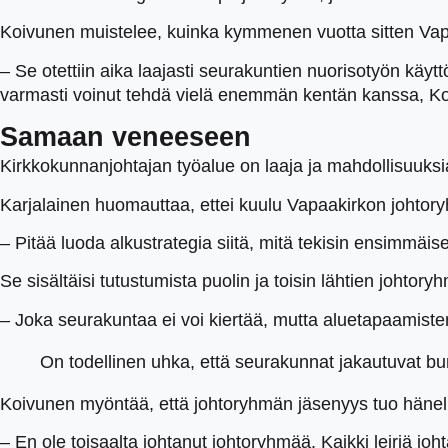
Koivunen muistelee, kuinka kymmenen vuotta sitten Vapa
– Se otettiin aika laajasti seurakuntien nuorisotyön käytt
varmasti voinut tehdä vielä enemmän kentän kanssa, K
Samaan veneeseen
Kirkkokunnanjohtajan työalue on laaja ja mahdollisuuksia 
Karjalainen huomauttaa, ettei kuulu Vapaakirkon johtoryh
– Pitää luoda alkustrategia siitä, mitä tekisin ensimmäis
Se sisältäisi tutustumista puolin ja toisin lähtien johtory
– Joka seurakuntaa ei voi kiertää, mutta aluetapaamiste
On todellinen uhka, että seurakunnat jakautuvat bunk
Koivunen myöntää, että johtoryhmän jäsenyys tuo hänel
– En ole toisaalta johtanut johtoryhmää. Kaikki leiriä joht