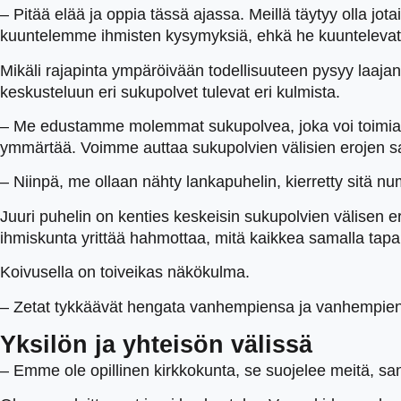
– Pitää elää ja oppia tässä ajassa. Meillä täytyy olla 
kuuntelemme ihmisten kysymyksiä, ehkä he kuuntelevat
Mikäli rajapinta ympäröivään todellisuuteen pysyy laaja
keskusteluun eri sukupolvet tulevat eri kulmista.
– Me edustamme molemmat sukupolvea, joka voi toimia 
ymmärtää. Voimme auttaa sukupolvien välisien erojen sa
– Niinpä, me ollaan nähty lankapuhelin, kierretty sitä n
Juuri puhelin on kenties keskeisin sukupolvien välisen 
ihmiskunta yrittää hahmottaa, mitä kaikkea samalla ta
Koivusella on toiveikas näkökulma.
– Zetat tykkäävät hengata vanhempiensa ja vanhempien
Yksilön ja yhteisön välissä
– Emme ole opillinen kirkkokunta, se suojelee meitä, sa