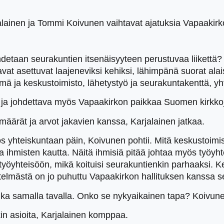
inen ja Tommi Koivunen vaihtavat ajatuksia Vapaakirkon 
ohdetaan seurakuntien itsenäisyyteen perustuvaa liikettä
avat asettuvat laajeneviksi kehiksi, lähimpänä suorat ala
mä ja keskustoimisto, lähetystyö ja seurakuntakenttä, yht
a ja johdettava myös Vapaakirkon paikkaa Suomen kirkk
äärät ja arvot jakavien kanssa, Karjalainen jatkaa.
 yhteiskuntaan päin, Koivunen pohtii. Mitä keskustoimist
taa ihmisten kautta. Näitä ihmisiä pitää johtaa myös työyh
teisöön, mikä koituisi seurakuntienkin parhaaksi. Kehittä
estelmästä on jo puhuttu Vapaakirkon hallituksen kanssa s
ika samalla tavalla. Onko se nykyaikainen tapa? Koivune
in asioita, Karjalainen komppaa.