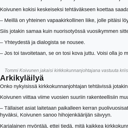
Koivunen kokisi keskeiseksi tehtäväkseen koettaa saa
– Meillä on yhteinen vapaakirkollinen liike, jolle pitäisi
Siis jotakin samaa kuin nuorisotyössä vuosikymmen sitt
– Yhteydestä ja dialogista se nousee.
– Jos toi tavoitetaan, se on tosi kova juttu. Voisi olla 
Tommi Koivunen jakaisi kirkkokunnanjohtajana vastuuta kriisise
Arkikyläilyä
Onko nykyisissä kirkkokunnanjohtajan tehtävissä jotakin
Koivunen viittaa viime vuosien suuriin rakenteellisiin 
– Tällaiset asiat laitetaan paikalleen kerran puolivuosi
hyväksi, Koivunen sanoo hihojenkäärijän sävyyn.
Karjalainen myöntää, ettei tiedä, mitä kaikkea kirkkokunn