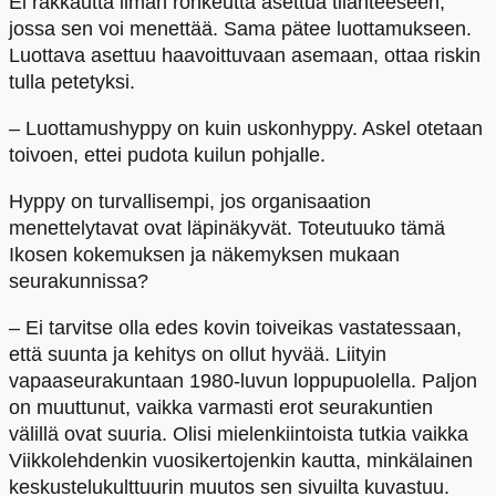
Ei rakkautta ilman rohkeutta asettua tilanteeseen,
jossa sen voi menettää. Sama pätee luottamukseen.
Luottava asettuu haavoittuvaan asemaan, ottaa riskin
tulla petetyksi.
– Luottamushyppy on kuin uskonhyppy. Askel otetaan
toivoen, ettei pudota kuilun pohjalle.
Hyppy on turvallisempi, jos organisaation
menettelytavat ovat läpinäkyvät. Toteutuuko tämä
Ikosen kokemuksen ja näkemyksen mukaan
seurakunnissa?
– Ei tarvitse olla edes kovin toiveikas vastatessaan,
että suunta ja kehitys on ollut hyvää. Liityin
vapaaseurakuntaan 1980-luvun loppupuolella. Paljon
on muuttunut, vaikka varmasti erot seurakuntien
välillä ovat suuria. Olisi mielenkiintoista tutkia vaikka
Viikkolehdenkin vuosikertojenkin kautta, minkälainen
keskustelukulttuurin muutos sen sivuilta kuvastuu.