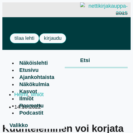
MAINOS
tilaa lehti
kirjaudu
Näköislehti
Etusivu
Ajankohtaista
Näkökulmia
Kasvot
Helmi
,
Ilmiöt
Ilmiöt
Raamattu
14.10.2022
Podcastit
Kuunteleminen voi korjata