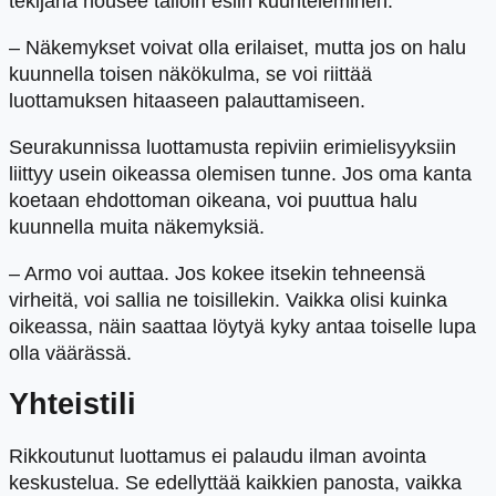
tekijänä nousee tällöin esiin kuunteleminen.
– Näkemykset voivat olla erilaiset, mutta jos on halu
kuunnella toisen näkökulma, se voi riittää
luottamuksen hitaaseen palauttamiseen.
Seurakunnissa luottamusta repiviin erimielisyyksiin
liittyy usein oikeassa olemisen tunne. Jos oma kanta
koetaan ehdottoman oikeana, voi puuttua halu
kuunnella muita näkemyksiä.
– Armo voi auttaa. Jos kokee itsekin tehneensä
virheitä, voi sallia ne toisillekin. Vaikka olisi kuinka
oikeassa, näin saattaa löytyä kyky antaa toiselle lupa
olla väärässä.
Yhteistili
Rikkoutunut luottamus ei palaudu ilman avointa
keskustelua. Se edellyttää kaikkien panosta, vaikka