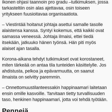
Ikonen ohjasi taannoin pro gradu –tutkimuksen, jossa
tarkasteltiin osin alas ajettavaa, osin toiseen
yritykseen fuusioitavaa organisaatiota.
– Viestintää hoitanut johtaja asettui samalle tasolle
alaistensa kanssa. Syntyi kokemus, että kaikki ovat
samassa veneessä. Johtaja ilmaisi, ettei tiedä
itsekään, jatkuuko hänen työnsä. Hän piti myös
alaiset ajan tasalla.
Korona-aikana tehdyt tutkimukset ovat korostaneet,
miten tärkeää on antaa tila tunteiden käsittelylle. Jos
ahdistusta, pelkoa ja epävarmuutta, on saanut
ilmaista on selvitty paremmin.
– Onnettomuustilanteessakin happinaamari laitetaan
ensin omille kasvoille. Tarvitaan tietty turvallisuuden
taso, henkinen happinaamari, jotta voi tehdä työtään.
Pennejä