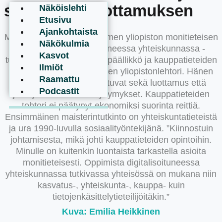
särkyneen luottamuksen
Näköislehti
Etusivu
Ajankohtaista
Mirjami Ikonen on Itä-Suomen yliopiston monitieteisen
Näkökulmia
Oppiminen digitalisoituneessa yhteiskunnassa -
Kasvot
tutkimusyhteisön tutkimuspäällikkö ja kauppatieteiden
Ilmiöt
laitoksen palvelujohtamisen yliopistonlehtori. Hänen
Raamattu
erikoisalueisiinsa lukeutuvat sekä luottamus että
Podcastit
johtajuutta koskevat kysymykset. Kauppatieteiden
tohtori ei päätynyt ekonomiksi suorinta reittiä.
Ensimmäinen maisterintutkinto on yhteiskuntatieteistä
ja ura 1990-luvulla sosiaalityöntekijänä. ”Kiinnostuin
johtamisesta, mikä johti kauppatieteiden opintoihin.
Minulle on kuitenkin luontaista tarkastella asioita
monitieteisesti. Oppimista digitalisoituneessa
yhteiskunnassa tutkivassa yhteisössä on mukana niin
kasvatus-, yhteiskunta-, kauppa- kuin
tietojenkäsittelytieteilijöitäkin.”
Kuva: Emilia Heikkinen