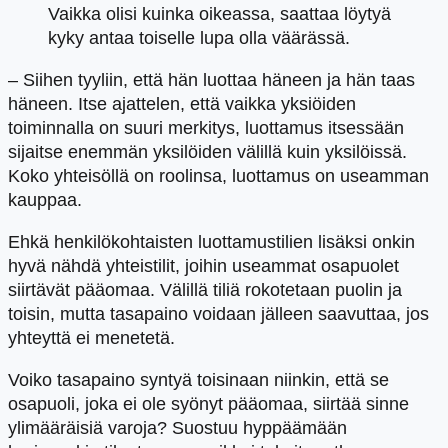
Vaikka olisi kuinka oikeassa, saattaa löytyä
kyky antaa toiselle lupa olla väärässä.
– Siihen tyyliin, että hän luottaa häneen ja hän taas
häneen. Itse ajattelen, että vaikka yksiöiden
toiminnalla on suuri merkitys, luottamus itsessään
sijaitse enemmän yksilöiden välillä kuin yksilöissä.
Koko yhteisöllä on roolinsa, luottamus on useamman
kauppaa.
Ehkä henkilökohtaisten luottamustilien lisäksi onkin
hyvä nähdä yhteistilit, joihin useammat osapuolet
siirtävät pääomaa. Välillä tiliä rokotetaan puolin ja
toisin, mutta tasapaino voidaan jälleen saavuttaa, jos
yhteyttä ei menetetä.
Voiko tasapaino syntyä toisinaan niinkin, että se
osapuoli, joka ei ole syönyt pääomaa, siirtää sinne
ylimääräisiä varoja? Suostuu hyppäämään