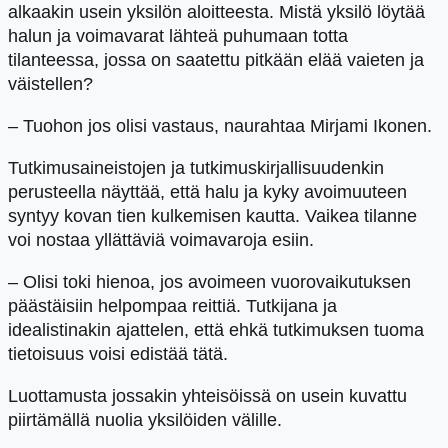
alkaakin usein yksilön aloitteesta. Mistä yksilö löytää
halun ja voimavarat lähteä puhumaan totta
tilanteessa, jossa on saatettu pitkään elää vaieten ja
väistellen?
– Tuohon jos olisi vastaus, naurahtaa Mirjami Ikonen.
Tutkimusaineistojen ja tutkimuskirjallisuudenkin
perusteella näyttää, että halu ja kyky avoimuuteen
syntyy kovan tien kulkemisen kautta. Vaikea tilanne
voi nostaa yllättäviä voimavaroja esiin.
– Olisi toki hienoa, jos avoimeen vuorovaikutuksen
päästäisiin helpompaa reittiä. Tutkijana ja
idealistinakin ajattelen, että ehkä tutkimuksen tuoma
tietoisuus voisi edistää tätä.
Luottamusta jossakin yhteisöissä on usein kuvattu
piirtämällä nuolia yksilöiden välille.