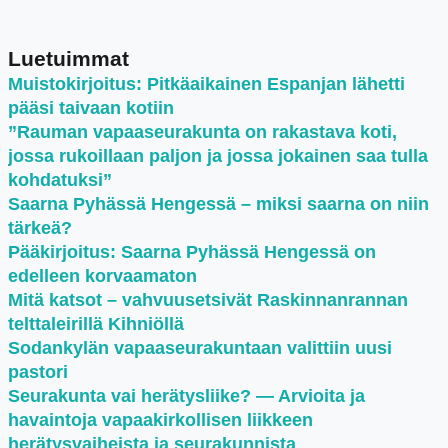
Luetuimmat
Muistokirjoitus: Pitkäaikainen Espanjan lähetti
pääsi taivaan kotiin
”Rauman vapaaseurakunta on rakastava koti,
jossa rukoillaan paljon ja jossa jokainen saa tulla
kohdatuksi”
Saarna Pyhässä Hengessä – miksi saarna on niin
tärkeä?
Pääkirjoitus: Saarna Pyhässä Hengessä on
edelleen korvaamaton
Mitä katsot – vahvuusetsivät Raskinnanrannan
telttaleirillä Kihniöllä
Sodankylän vapaaseurakuntaan valittiin uusi
pastori
Seurakunta vai herätysliike? — Arvioita ja
havaintoja vapaakirkollisen liikkeen
herätysvaiheista ja seurakunnista