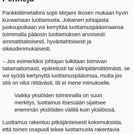
Pankkitilimetafora sopii Mirjami Ikosen mukaan hyvin
kuvaamaan luottamusta. Jokainen johtajasta
juoksupoikaan voi kerryttää luottamuspääomaansa
toimimalla pääosin luottamuksen arvoisesti:
ammattitaitoisesti, hyväntahtoisesti ja
oikeudenmukaisesti.
– Jos esimerkiksi johtajan tulkitaan toimivan
taitamattomasti, epäreilusti tai välinpitämättömästi, se
voi syödä kertynyttä luottamuspääomaa, mutta jos
sitä on ollut riittävästi, tili ei mene miinukselle.
Vaikka yksiöiden toiminnalla on suuri
merkitys, luottamus itsessään sijaitsee
enemmän yksilöiden välillä kuin yksilöissä.
Luottamus rakentuu pitkäjänteisesti kokemuksista,
että toinen osapuoli tekee luottamusta rakentavia