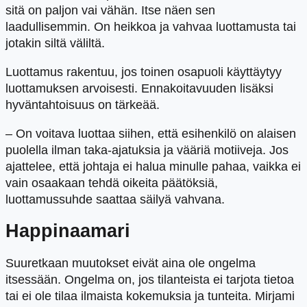
sitä on paljon vai vähän. Itse näen sen
laadullisemmin. On heikkoa ja vahvaa luottamusta tai
jotakin siltä väliltä.
Luottamus rakentuu, jos toinen osapuoli käyttäytyy
luottamuksen arvoisesti. Ennakoitavuuden lisäksi
hyväntahtoisuus on tärkeää.
– On voitava luottaa siihen, että esihenkilö on alaisen
puolella ilman taka-ajatuksia ja vääriä motiiveja. Jos
ajattelee, että johtaja ei halua minulle pahaa, vaikka ei
vain osaakaan tehdä oikeita päätöksiä,
luottamussuhde saattaa säilyä vahvana.
Happinaamari
Suuretkaan muutokset eivät aina ole ongelma
itsessään. Ongelma on, jos tilanteista ei tarjota tietoa
tai ei ole tilaa ilmaista kokemuksia ja tunteita. Mirjami