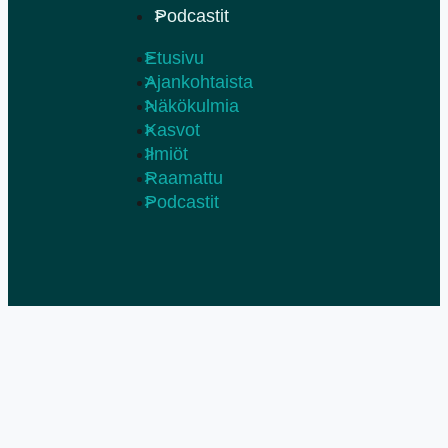
Podcastit
Etusivu
Ajankohtaista
Näkökulmia
Kasvot
Ilmiöt
Raamattu
Podcastit