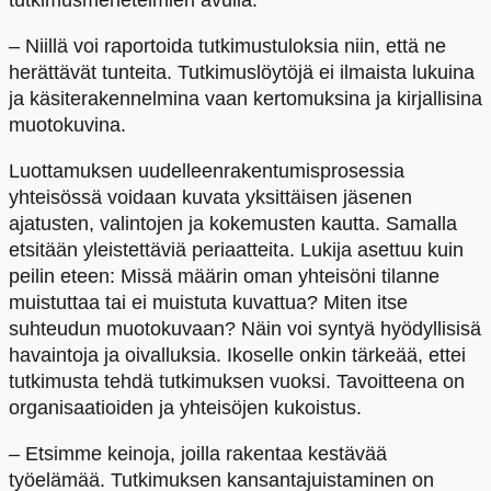
tutkimusmenetelmien avulla.
– Niillä voi raportoida tutkimustuloksia niin, että ne
herättävät tunteita. Tutkimuslöytöjä ei ilmaista lukuina
ja käsiterakennelmina vaan kertomuksina ja kirjallisina
muotokuvina.
Luottamuksen uudelleenrakentumisprosessia
yhteisössä voidaan kuvata yksittäisen jäsenen
ajatusten, valintojen ja kokemusten kautta. Samalla
etsitään yleistettäviä periaatteita. Lukija asettuu kuin
peilin eteen: Missä määrin oman yhteisöni tilanne
muistuttaa tai ei muistuta kuvattua? Miten itse
suhteudun muotokuvaan? Näin voi syntyä hyödyllisisä
havaintoja ja oivalluksia. Ikoselle onkin tärkeää, ettei
tutkimusta tehdä tutkimuksen vuoksi. Tavoitteena on
organisaatioiden ja yhteisöjen kukoistus.
– Etsimme keinoja, joilla rakentaa kestävää
työelämää. Tutkimuksen kansantajuistaminen on