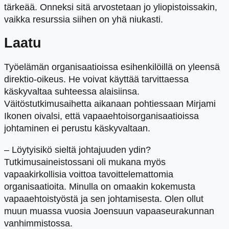
tärkeää. Onneksi sitä arvostetaan jo yliopistoissakin,
vaikka resurssia siihen on yhä niukasti.
Laatu
Työelämän organisaatioissa esihenkilöillä on yleensä
direktio-oikeus. He voivat käyttää tarvittaessa
käskyvaltaa suhteessa alaisiinsa.
Väitöstutkimusaihetta aikanaan pohtiessaan Mirjami
Ikonen oivalsi, että vapaaehtoisorganisaatioissa
johtaminen ei perustu käskyvaltaan.
– Löytyisikö sieltä johtajuuden ydin?
Tutkimusaineistossani oli mukana myös
vapaakirkollisia voittoa tavoittelemattomia
organisaatioita. Minulla on omaakin kokemusta
vapaaehtoistyöstä ja sen johtamisesta. Olen ollut
muun muassa vuosia Joensuun vapaaseurakunnan
vanhimmistossa.