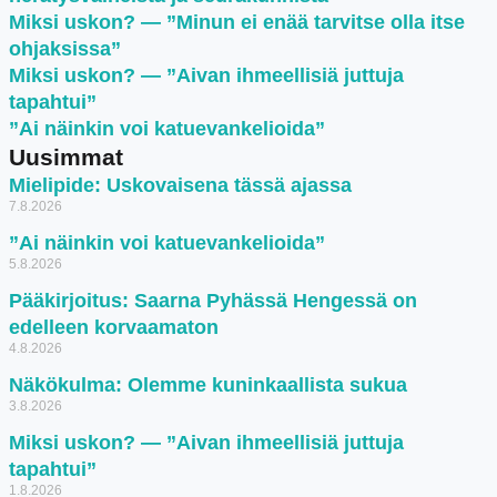
Miksi uskon? — ”Minun ei enää tarvitse olla itse
ohjaksissa”
Miksi uskon? — ”Aivan ihmeellisiä juttuja
tapahtui”
”Ai näinkin voi katuevankelioida”
Uusimmat
Mielipide: Uskovaisena tässä ajassa
7.8.2026
”Ai näinkin voi katuevankelioida”
5.8.2026
Pääkirjoitus: Saarna Pyhässä Hengessä on
edelleen korvaamaton
4.8.2026
Näkökulma: Olemme kuninkaallista sukua
3.8.2026
Miksi uskon? — ”Aivan ihmeellisiä juttuja
tapahtui”
1.8.2026