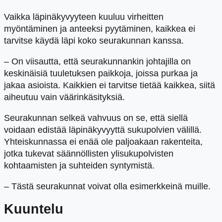
Vaikka läpinäkyvyyteen kuuluu virheitten
myöntäminen ja anteeksi pyytäminen, kaikkea ei
tarvitse käydä läpi koko seurakunnan kanssa.
– On viisautta, että seurakunnankin johtajilla on
keskinäisiä tuuletuksen paikkoja, joissa purkaa ja
jakaa asioista. Kaikkien ei tarvitse tietää kaikkea, siitä
aiheutuu vain väärinkäsityksiä.
Seurakunnan selkeä vahvuus on se, että siellä
voidaan edistää läpinäkyvyyttä sukupolvien välillä.
Yhteiskunnassa ei enää ole paljoakaan rakenteita,
jotka tukevat säännöllisten ylisukupolvisten
kohtaamisten ja suhteiden syntymistä.
– Tästä seurakunnat voivat olla esimerkkeinä muille.
Kuuntelu