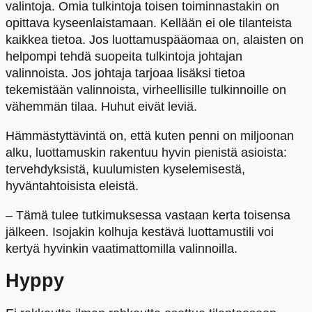
valintoja. Omia tulkintoja toisen toiminnastakin on
opittava kyseenlaistamaan. Kellään ei ole tilanteista
kaikkea tietoa. Jos luottamuspääomaa on, alaisten on
helpompi tehdä suopeita tulkintoja johtajan
valinnoista. Jos johtaja tarjoaa lisäksi tietoa
tekemistään valinnoista, virheellisille tulkinnoille on
vähemmän tilaa. Huhut eivät leviä.
Hämmästyttävintä on, että kuten penni on miljoonan
alku, luottamuskin rakentuu hyvin pienistä asioista:
tervehdyksistä, kuulumisten kyselemisestä,
hyväntahtoisista eleistä.
– Tämä tulee tutkimuksessa vastaan kerta toisensa
jälkeen. Isojakin kolhuja kestävä luottamustili voi
kertyä hyvinkin vaatimattomilla valinnoilla.
Hyppy