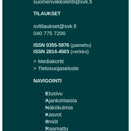
suomenviikkolehti@svk.fi
TILAUKSET
svltilaukset@svk.fi
040 775 7200
ISSN 0355-5976
(painettu)
ISSN 2814-4503
(verkko)
> Mediakortti
> Tietosuojaseloste
NAVIGOINTI
Etusivu
Ajankohtaista
Näkökulmia
Kasvot
Ilmiöt
Raamattu