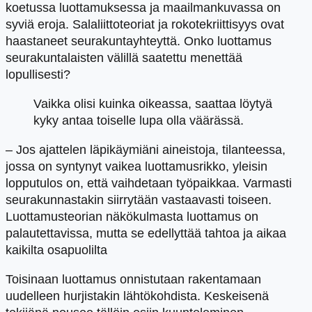
koetussa luottamuksessa ja maailmankuvassa on
syviä eroja. Salaliittoteoriat ja rokotekriittisyys ovat
haastaneet seurakuntayhteyttä. Onko luottamus
seurakuntalaisten välillä saatettu menettää
lopullisesti?
Vaikka olisi kuinka oikeassa, saattaa löytyä
kyky antaa toiselle lupa olla väärässä.
– Jos ajattelen läpikäymiäni aineistoja, tilanteessa,
jossa on syntynyt vaikea luottamusrikko, yleisin
lopputulos on, että vaihdetaan työpaikkaa. Varmasti
seurakunnastakin siirrytään vastaavasti toiseen.
Luottamusteorian näkökulmasta luottamus on
palautettavissa, mutta se edellyttää tahtoa ja aikaa
kaikilta osapuolilta
Toisinaan luottamus onnistutaan rakentamaan
uudelleen hurjistakin lähtökohdista. Keskeisenä