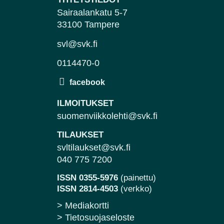
Sairaalankatu 5-7
33100 Tampere
svl@svk.fi
0114470-0
ILMOITUKSET
suomenviikkolehti@svk.fi
TILAUKSET
svltilaukset@svk.fi
040 775 7200
ISSN 0355-5976
(painettu)
ISSN 2814-4503
(verkko)
> Mediakortti
> Tietosuojaseloste