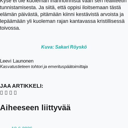
Kyse ei ole kuoleman ihannoinnista vaan sen realiteetin
tunnistamisesta. Ja siitä, että oppisi iloitsemaan tästä
elämän päivästä, pitämään kiinni kestävistä arvoista ja
lepäämään yli kuoleman rajan kantavassa kristillisessä
toivossa.
Kuva: Sakari Röyskö
Leevi Launonen
Kasvatustieteen tohtori ja emerituspäätoimittaja
JAA ARTIKKELI:
Aiheeseen liittyvää