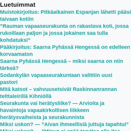
Luetuimmat
Muistokirjoitus: Pitkäaikainen Espanjan lähetti pääsi
taivaan kotiin
”Rauman vapaaseurakunta on rakastava koti, jossa
rukoillaan paljon ja jossa jokainen saa tulla
kohdatuksi”
Pääkirjoitus: Saarna Pyhässä Hengessä on edelleen
korvaamaton
Saarna Pyhässä Hengessä – miksi saarna on niin
tärkeä?
Sodankylän vapaaseurakuntaan valittiin uusi
pastori
Mitä katsot – vahvuusetsivät Raskinnanrannan
telttaleirillä Kihniöllä
Seurakunta vai herätysliike? — Arvioita ja
havaintoja vapaakirkollisen liikkeen
herätysvaiheista ja seurakunnista
Miksi uskon? — ”Aivan ihmeellisiä juttuja tapahtui”