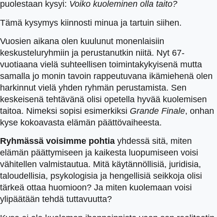
puolestaan kysyi:
Voiko kuoleminen olla taito?
Tämä kysymys kiinnosti minua ja tartuin siihen.
Vuosien aikana olen kuulunut monenlaisiin
keskusteluryhmiin ja perustanutkin niitä. Nyt 67-
vuotiaana vielä suhteellisen toimintakykyisenä mutta
samalla jo monin tavoin rappeutuvana ikämiehenä olen
harkinnut vielä yhden ryhmän perustamista. Sen
keskeisenä tehtävänä olisi opetella hyvää kuolemisen
taitoa. Nimeksi sopisi esimerkiksi
Grande Finale
, onhan
kyse kokoavasta elämän päättövaiheesta.
Ryhmässä voisimme pohtia
yhdessä sitä, miten
elämän päättymiseen ja kaikesta luopumiseen voisi
vähitellen valmistautua. Mitä käytännöllisiä, juridisia,
taloudellisia, psykologisia ja hengellisiä seikkoja olisi
tärkeä ottaa huomioon? Ja miten kuolemaan voisi
ylipäätään tehdä tuttavuutta?