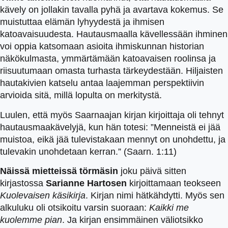
kävely on jollakin tavalla pyhä ja avartava kokemus. Se
muistuttaa elämän lyhyydestä ja ihmisen
katoavaisuudesta. Hautausmaalla kävellessään ihminen
voi oppia katsomaan asioita ihmiskunnan historian
näkökulmasta, ymmärtämään katoavaisen roolinsa ja
riisuutumaan omasta turhasta tärkeydestään. Hiljaisten
hautakivien katselu antaa laajemman perspektiivin
arvioida sitä, millä lopulta on merkitystä.
Luulen, että myös Saarnaajan kirjan kirjoittaja oli tehnyt
hautausmaakävelyjä, kun hän totesi: ”Menneistä ei jää
muistoa, eikä jää tulevistakaan mennyt on unohdettu, ja
tulevakin unohdetaan kerran.” (Saarn. 1:11)
Näissä mietteissä törmäsin
joku päivä sitten
kirjastossa
Sarianne Hartosen
kirjoittamaan teokseen
Kuolevaisen käsikirja
. Kirjan nimi hätkähdytti. Myös sen
alkuluku oli otsikoitu varsin suoraan:
Kaikki me
kuolemme pian
. Ja kirjan ensimmäinen väliotsikko