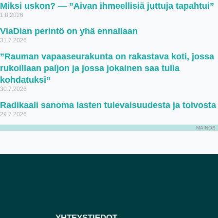
Miksi uskon? — ”Aivan ihmeellisiä juttuja tapahtui”
1.8.2026
ViaDian perintö on yhä ennallaan
31.7.2026
”Rauman vapaaseurakunta on rakastava koti, jossa
rukoillaan paljon ja jossa jokainen saa tulla
kohdatuksi”
30.7.2026
Radikaali sanoma lasten tulevaisuudesta ja toivosta
29.7.2026
MAINOS
YHTEYSTIEDOT