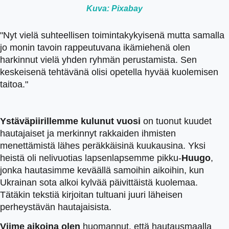
Kuva: Pixabay
"Nyt vielä suhteellisen toimintakykyisenä mutta samalla
jo monin tavoin rappeutuvana ikämiehenä olen
harkinnut vielä yhden ryhmän perustamista. Sen
keskeisenä tehtävänä olisi opetella hyvää kuolemisen
taitoa."
Ystäväpiirillemme kulunut vuosi
on tuonut kuudet
hautajaiset ja merkinnyt rakkaiden ihmisten
menettämistä lähes peräkkäisinä kuukausina. Yksi
heistä oli nelivuotias lapsenlapsemme pikku-
Huugo
,
jonka hautasimme keväällä samoihin aikoihin, kun
Ukrainan sota alkoi kylvää päivittäistä kuolemaa.
Tätäkin tekstiä kirjoitan tultuani juuri läheisen
perheystävän hautajaisista.
Viime aikoina olen
huomannut, että hautausmaalla