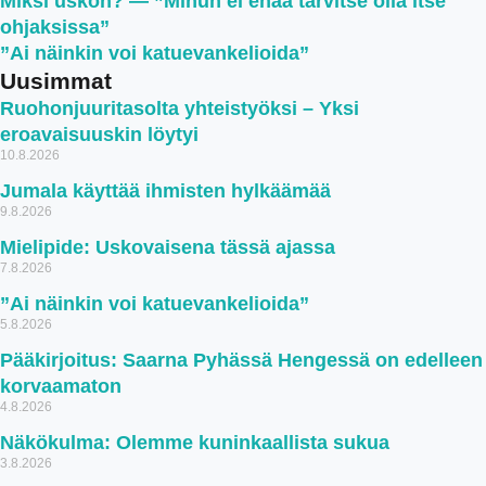
Miksi uskon? — ”Minun ei enää tarvitse olla itse
ohjaksissa”
”Ai näinkin voi katuevankelioida”
Uusimmat
Ruohonjuuritasolta yhteistyöksi – Yksi
eroavaisuuskin löytyi
10.8.2026
Jumala käyttää ihmisten hylkäämää
9.8.2026
Mielipide: Uskovaisena tässä ajassa
7.8.2026
”Ai näinkin voi katuevankelioida”
5.8.2026
Pääkirjoitus: Saarna Pyhässä Hengessä on edelleen
korvaamaton
4.8.2026
Näkökulma: Olemme kuninkaallista sukua
3.8.2026