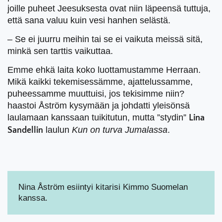
joille puheet Jeesuksesta ovat niin läpeensä tuttuja,
että sana valuu kuin vesi hanhen selästä.
– Se ei juurru meihin tai se ei vaikuta meissä sitä,
minkä sen tarttis vaikuttaa.
Emme ehkä laita koko luottamustamme Herraan.
Mikä kaikki tekemisessämme, ajattelussamme,
puheessamme muuttuisi, jos tekisimme niin?
haastoi Åström kysymään ja johdatti yleisönsä
laulamaan kanssaan tuikitutun, mutta ”stydin”
Lina
laulun
Kun on turva Jumalassa
.
Sandellin
Nina Åström esiintyi kitarisi Kimmo Suomelan
kanssa.