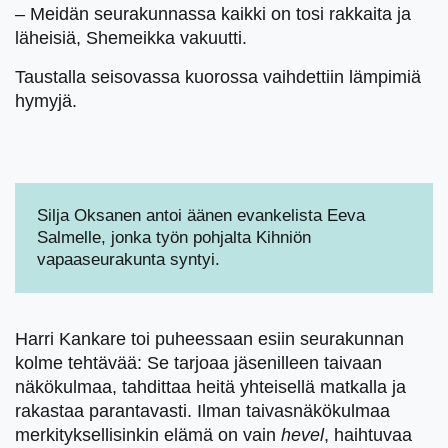
– Meidän seurakunnassa kaikki on tosi rakkaita ja
läheisiä, Shemeikka vakuutti.
Taustalla seisovassa kuorossa vaihdettiin lämpimiä
hymyjä.
Silja Oksanen antoi äänen evankelista Eeva
Salmelle, jonka työn pohjalta Kihniön
vapaaseurakunta syntyi.
Harri Kankare toi puheessaan esiin seurakunnan
kolme tehtävää: Se tarjoaa jäsenilleen taivaan
näkökulmaa, tahdittaa heitä yhteisellä matkalla ja
rakastaa parantavasti. Ilman taivasnäkökulmaa
merkityksellisinkin elämä on vain
hevel
, haihtuvaa