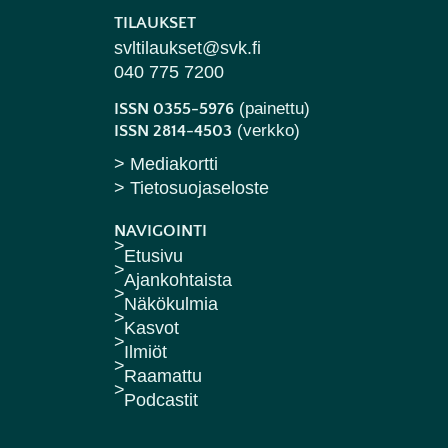
TILAUKSET
svltilaukset@svk.fi
040 775 7200
(painettu)
ISSN 0355-5976
(verkko)
ISSN 2814-4503
> Mediakortti
> Tietosuojaseloste
NAVIGOINTI
Etusivu
Ajankohtaista
Näkökulmia
Kasvot
Ilmiöt
Raamattu
Podcastit