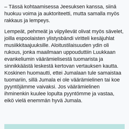
– Tässä kohtaamisessa Jeesuksen kanssa, siinä
huokuu voima ja auktoriteetti, mutta samalla myös
rakkaus ja lempeys.
Lempeät, pehmeät ja viipyilevät olivat myös sävelet,
joilla espoolaisten ylistysbändi viritteli kesäjuhlat
musiikkitaajuuksille. Aloitustilaisuuden ydin oli
rukous, jonka maailmaan uppouduttiin Luukkaan
evankeliumin väärämielisestä tuomarista ja
sinnikkäästä leskestä kertovan vertauksen kautta.
Koskinen huomautti, ettei Jumalaan tule samaistaa
tuomariin, sillä Jumala ei ole väärämielinen tai koe
pyyntöjämme vaivaksi. Jos väärämielinen
ihminenkin kuulee lopulta pyyntömme ja vastaa,
eikö vielä enemmän hyvä Jumala.