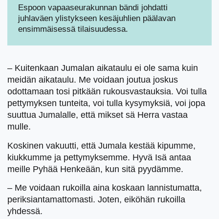
Espoon vapaaseurakunnan bändi johdatti
juhlaväen ylistykseen kesäjuhlien päälavan
ensimmäisessä tilaisuudessa.
– Kuitenkaan Jumalan aikataulu ei ole sama kuin
meidän aikataulu. Me voidaan joutua joskus
odottamaan tosi pitkään rukousvastauksia. Voi tulla
pettymyksen tunteita, voi tulla kysymyksiä, voi jopa
suuttua Jumalalle, että mikset sä Herra vastaa
mulle.
Koskinen vakuutti, että Jumala kestää kipumme,
kiukkumme ja pettymyksemme. Hyvä Isä antaa
meille Pyhää Henkeään, kun sitä pyydämme.
– Me voidaan rukoilla aina koskaan lannistumatta,
periksiantamattomasti. Joten, eiköhän rukoilla
yhdessä.