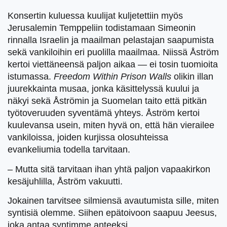
Konsertin kuluessa kuulijat kuljetettiin myös
Jerusalemin Temppeliin todistamaan Simeonin
rinnalla Israelin ja maailman pelastajan saapumista
sekä vankiloihin eri puolilla maailmaa. Niissä Åström
kertoi viettäneensä paljon aikaa — ei tosin tuomioita
istumassa.
Freedom Within Prison Walls
olikin illan
juurekkainta musaa, jonka käsittelyssä kuului ja
näkyi sekä Åströmin ja Suomelan taito että pitkän
työtoveruuden syventämä yhteys. Åström kertoi
kuulevansa usein, miten hyvä on, että hän vierailee
vankiloissa, joiden kurjissa olosuhteissa
evankeliumia todella tarvitaan.
– Mutta sitä tarvitaan ihan yhtä paljon vapaakirkon
kesäjuhlilla, Åström vakuutti.
Jokainen tarvitsee silmiensä avautumista sille, miten
syntisiä olemme. Siihen epätoivoon saapuu Jeesus,
joka antaa syntimme anteeksi.