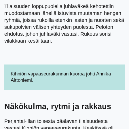
Tilaisuuden loppupuolella juhlaväkeä kehotettiin
muodostamaan lähellä istuvista muutaman hengen
ryhmiä, joissa rukoilla etenkin lasten ja nuorten sekä
sukupolvien välisen yhteyden puolesta. Peloton
ehdotus, johon juhlaväki vastasi. Rukous sorisi
vilakkaan kesäiltaan.
Kihniön vapaaseurakunnan kuoroa johti Annika
Aittoniemi.
Näkökulma, rytmi ja rakkaus
Perjantai-illan toisesta päälavan tilaisuudesta
vastasi Kihniön vapaaseurakunta. Keskiössä oli