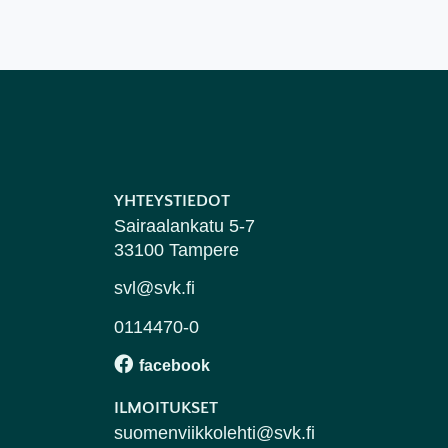
YHTEYSTIEDOT
Sairaalankatu 5-7
33100 Tampere
svl@svk.fi
0114470-0
ILMOITUKSET
suomenviikkolehti@svk.fi