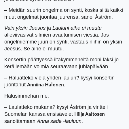
– Meidän suurin ongelma on synti, koska siitä kaikki
muut ongelmat juontaa juurensa, sanoi Åström.
Vain yksin Jeesus
ja
Lauluni aihe ei muutu
alleviivasivat silmien avautumisen viestiä. Jos
ongelmiemme juuri on synti, vastaus niihin on yksin
Jeesus. Se aihe ei muutu.
Konsertin päättyessä iltakymmeneltä moni läksi jo
keräilemään voimia seuraavaan juhlapäivään.
– Haluatteko vielä yhden laulun? kysyi konsertin
juontanut
.
Anniina Halonen
Halusimmehan me.
– Laulatteko mukana? kysyi Åström ja viritteli
Suomelan kanssa ensisävelet
Hilja Aaltosen
sanoittamaan
Anna sade -lauluun
.