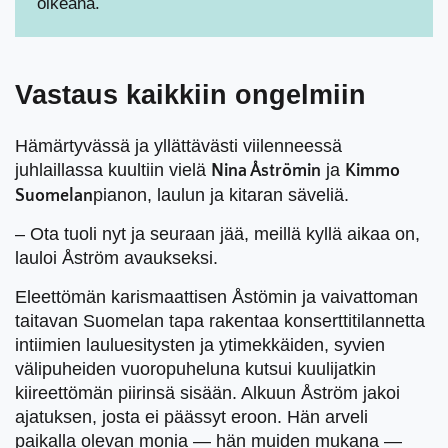
oikeana.
Vastaus kaikkiin ongelmiin
Hämärtyvässä ja yllättävästi viilenneessä
juhlaillassa kuultiin vielä
ja
Nina Åströmin
Kimmo
pianon, laulun ja kitaran säveliä.
Suomelan
– Ota tuoli nyt ja seuraan jää, meillä kyllä aikaa on,
lauloi Åström avaukseksi.
Eleettömän karismaattisen Åstömin ja vaivattoman
taitavan Suomelan tapa rakentaa konserttitilannetta
intiimien lauluesitysten ja ytimekkäiden, syvien
välipuheiden vuoropuheluna kutsui kuulijatkin
kiireettömän piirinsä sisään. Alkuun Åström jakoi
ajatuksen, josta ei päässyt eroon. Hän arveli
paikalla olevan monia — hän muiden mukana —