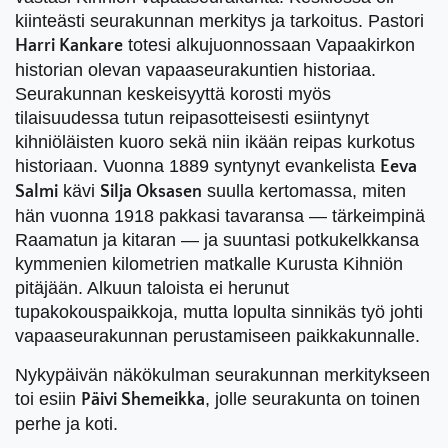
kiinteästi seurakunnan merkitys ja tarkoitus. Pastori
totesi alkujuonnossaan Vapaakirkon
Harri Kankare
historian olevan vapaaseurakuntien historiaa.
Seurakunnan keskeisyyttä korosti myös
tilaisuudessa tutun reipasotteisesti esiintynyt
kihniöläisten kuoro sekä niin ikään reipas kurkotus
historiaan. Vuonna 1889 syntynyt evankelista
Eeva
kävi
suulla kertomassa, miten
Salmi
Silja Oksasen
hän vuonna 1918 pakkasi tavaransa — tärkeimpinä
Raamatun ja kitaran — ja suuntasi potkukelkkansa
kymmenien kilometrien matkalle Kurusta Kihniön
pitäjään. Alkuun taloista ei herunut
tupakokouspaikkoja, mutta lopulta sinnikäs työ johti
vapaaseurakunnan perustamiseen paikkakunnalle.
Nykypäivän näkökulman seurakunnan merkitykseen
toi esiin
, jolle seurakunta on toinen
Päivi Shemeikka
perhe ja koti.