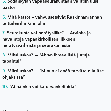
Sodankylän vapaaseurakuntaan valittiin uusi
pastori
Mitä katsot – vahvuusetsivät Raskinnanrannan
telttaleirillä Kihniöllä
Seurakunta vai herätysliike? — Arvioita ja
havaintoja vapaakirkollisen liikkeen
herätysvaiheista ja seurakunnista
Miksi uskon? — ”Aivan ihmeellisiä juttuja
tapahtui”
Miksi uskon? — ”Minun ei enää tarvitse olla itse
ohjaksissa”
”Ai näinkin voi katuevankelioida”