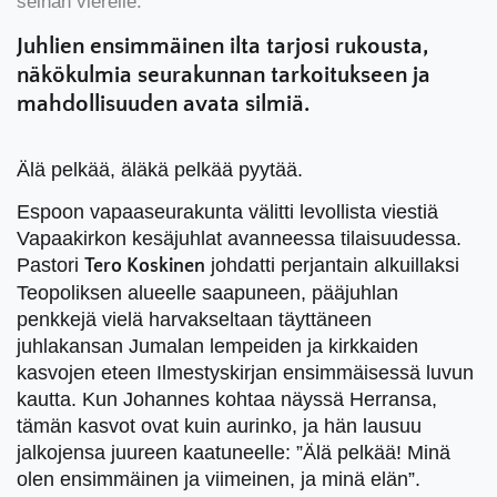
seinän vierelle.
Juhlien ensimmäinen ilta tarjosi rukousta,
näkökulmia seurakunnan tarkoitukseen ja
mahdollisuuden avata silmiä.
Älä pelkää, äläkä pelkää pyytää.
Espoon vapaaseurakunta välitti levollista viestiä
Vapaakirkon kesäjuhlat avanneessa tilaisuudessa.
Pastori
johdatti perjantain alkuillaksi
Tero Koskinen
Teopoliksen alueelle saapuneen, pääjuhlan
penkkejä vielä harvakseltaan täyttäneen
juhlakansan Jumalan lempeiden ja kirkkaiden
kasvojen eteen Ilmestyskirjan ensimmäisessä luvun
kautta. Kun Johannes kohtaa näyssä Herransa,
tämän kasvot ovat kuin aurinko, ja hän lausuu
jalkojensa juureen kaatuneelle: ”Älä pelkää! Minä
olen ensimmäinen ja viimeinen, ja minä elän”.