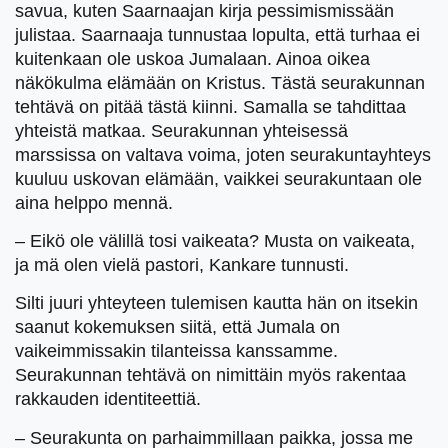
savua, kuten Saarnaajan kirja pessimismissään
julistaa. Saarnaaja tunnustaa lopulta, että turhaa ei
kuitenkaan ole uskoa Jumalaan. Ainoa oikea
näkökulma elämään on Kristus. Tästä seurakunnan
tehtävä on pitää tästä kiinni. Samalla se tahdittaa
yhteistä matkaa. Seurakunnan yhteisessä
marssissa on valtava voima, joten seurakuntayhteys
kuuluu uskovan elämään, vaikkei seurakuntaan ole
aina helppo mennä.
– Eikö ole välillä tosi vaikeata? Musta on vaikeata,
ja mä olen vielä pastori, Kankare tunnusti.
Silti juuri yhteyteen tulemisen kautta hän on itsekin
saanut kokemuksen siitä, että Jumala on
vaikeimmissakin tilanteissa kanssamme.
Seurakunnan tehtävä on nimittäin myös rakentaa
rakkauden identiteettiä.
– Seurakunta on parhaimmillaan paikka, jossa me