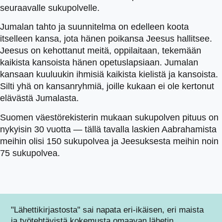
seuraavalle sukupolvelle.
Jumalan tahto ja suunnitelma on edelleen koota
itselleen kansa, jota hänen poikansa Jeesus hallitsee.
Jeesus on kehottanut meitä, oppilaitaan, tekemään
kaikista kansoista hänen opetuslapsiaan. Jumalan
kansaan kuuluukin ihmisiä kaikista kielistä ja kansoista.
Silti yhä on kansanryhmiä, joille kukaan ei ole kertonut
elävästä Jumalasta.
Suomen väestörekisterin mukaan sukupolven pituus on
nykyisin 30 vuotta — tällä tavalla laskien Aabrahamista
meihin olisi 150 sukupolvea ja Jeesuksesta meihin noin
75 sukupolvea.
"Lähettikirjastosta" sai napata eri-ikäisen, eri maista
ja työtehtävistä kokemusta omaavan lähetin