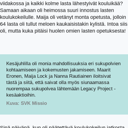
viidakossa ja kaikki kolme lasta lähestyivät kouluikää?
Samaan aikaan oli heimossa suuri innostus lasten
koulukokeilulle. Maija oli vetänyt monta opetusta, jolloin
64 lasta oli tullut meloen kaukaisistakin kylistä. Intoa siis
oli, mutta kuka pitäisi huolen omien lasten opetuksesta!
Kesäjuhlilla oli monia mahdollisuuksia eri sukupolvien
kohtaamiseen ja kokemusten jakamiseen. Maarit
Eronen, Maija Lock ja Nanna Rautiainen iloitsivat
tästä ja siitä, että saivat olla myös siunaamassa
nuorempaa sukupolvea lähtemään Legacy Project -
kesäaktioihin.
Kuva: SVK Missio
Sinä päivänä, kun oli päätettävä koulukokeilun jatkosta,