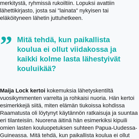
merkitystä, ryhmissä rukoiltiin. Lopuksi avattiin
lähettikirjasto, josta sai ”lainata” nykyisen tai
eläköityneen lähetin juttuhetkeen.
Mitä tehdä, kun paikallista
koulua ei ollut viidakossa ja
kaikki kolme lasta lähestyivät
kouluikää?
Maija Lock kertoi
kokemuksia lähetyskentiltä
vuosikymmenten varrelta ja rohkaisi nuoria. Hän kertoi
esimerkkejä siitä, miten elämän tiukoissa kohdissa
Raamatusta oli löytynyt käytännön ratkaisuja ja suuntaa
eri tilanteisiin. Nuorena äitinä hän esimerkiksi kipuili
omien lasten kouluopetuksen suhteen Papua-Uudessa-
Guineassa. Mitä tehdä, kun paikallista koulua ei ollut