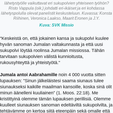
lähetystyölle vaikuttavat eri sukupolvien yhteiseen työhön?
Risto Vappula (oik.) johdatti eri-ikäiset ja eri kohdassa
lähetyspolulla olevat panelistit keskusteluun. Kuvassa: Konsta
Riihinen, Veronica Laakso, Maarit Eronen ja J.Y.
Kuva: SVK Missio
"Keskeistä on, että jokainen kansa ja sukupolvi kuulee
hyvän sanoman Jumalan valtakunnasta ja että uusi
sukupolvi löytää roolinsa Jumalan missiossa. Tähän
tarvitaan sukupolvien välistä kunnioitusta,
rukousyhteyttä ja yhteistyötä."
Jumala antoi Aabrahamille
noin 4 000 vuotta sitten
lupauksen: ”Sinun jälkeläistesi saama siunaus tulee
siunaukseksi kaikille maailman kansoille, koska sinä olit
minun äänelleni kuuliainen” (1. Moos. 22:18). Me
kristittyinä olemme tämän lupauksen perillisiä. Olemme
kuulleet siunauksen sanoman edeltäviltä sukupolvilta, ja
tehtävämme on kertoa siitä eteenpäin sekä omalle että