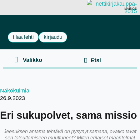
MAINOS
tilaa lehti
kirjaudu
Näkökulmia
26.9.2023
Eri sukupolvet, sama missio
Jeesuksen antama tehtävä on pysynyt samana, ovatko tavat
sen toteuttamiseen muuttuneet? Miten erilaiset määritelmät