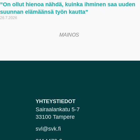
”On ollut hienoa nähdä, kuinka ihminen saa uuden
suunnan elämäänsä työn kautta”
26.7.2026
MAINOS
YHTEYSTIEDOT
Sairaalankatu 5-7
33100 Tampere
svl@svk.fi