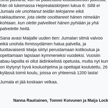
hän oli lukemassa Heprealaiskirjeen lukua 6:
Sillä ei
Jumala ole unohtanut teidän tekojanne eikä
rakkauttanne, jota olette osoittaneet hänen nimeään
kohtaan, kun olette palvelleet hänen pyhiään ja yhä
palvelette heitä.
Sana avasi Maijalle uuden tien: Jumalan silmä valvoo
eikä unohda ihmissydämen halua palvella, ja
luottavaisesti Maija siirtyi perustamaan kotikoulua ja
opettamaan lapsiaan kymmeneksi vuodeksi. Vuosiin
abau-lapsilla ei ollut äidinkielistä opetusta, mutta nyt kun
on löytynyt hyvä kouluohjelma ja opettajat koulutettu, 26
kylässä toimii koulu, joissa on yhteensä 1200 lasta!
Jumala ei jää koskaan velkaa.
Nanna Rautiainen, Tommi Koivunen ja Maija Lock