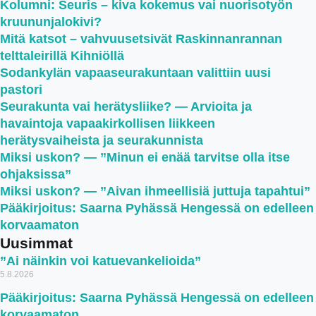
Kolumni: Seuris – kiva kokemus vai nuorisotyön
kruununjalokivi?
Mitä katsot – vahvuusetsivät Raskinnanrannan
telttaleirillä Kihniöllä
Sodankylän vapaaseurakuntaan valittiin uusi
pastori
Seurakunta vai herätysliike? — Arvioita ja
havaintoja vapaakirkollisen liikkeen
herätysvaiheista ja seurakunnista
Miksi uskon? — ”Minun ei enää tarvitse olla itse
ohjaksissa”
Miksi uskon? — ”Aivan ihmeellisiä juttuja tapahtui”
Pääkirjoitus: Saarna Pyhässä Hengessä on edelleen
korvaamaton
Uusimmat
”Ai näinkin voi katuevankelioida”
5.8.2026
Pääkirjoitus: Saarna Pyhässä Hengessä on edelleen
korvaamaton