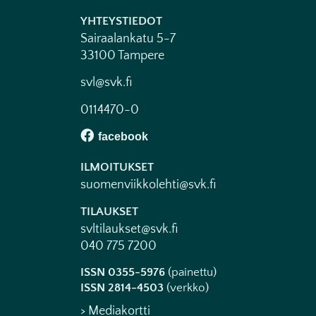
YHTEYSTIEDOT
Sairaalankatu 5-7
33100 Tampere
svl@svk.fi
0114470-0
ILMOITUKSET
suomenviikkolehti@svk.fi
TILAUKSET
svltilaukset@svk.fi
040 775 7200
ISSN 0355-5976
(painettu)
ISSN 2814-4503
(verkko)
> Mediakortti