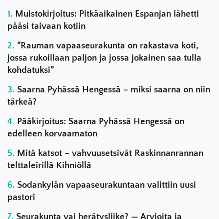
Muistokirjoitus: Pitkäaikainen Espanjan lähetti
pääsi taivaan kotiin
”Rauman vapaaseurakunta on rakastava koti,
jossa rukoillaan paljon ja jossa jokainen saa tulla
kohdatuksi”
Saarna Pyhässä Hengessä – miksi saarna on niin
tärkeä?
Pääkirjoitus: Saarna Pyhässä Hengessä on
edelleen korvaamaton
Mitä katsot – vahvuusetsivät Raskinnanrannan
telttaleirillä Kihniöllä
Sodankylän vapaaseurakuntaan valittiin uusi
pastori
Seurakunta vai herätysliike? — Arvioita ja