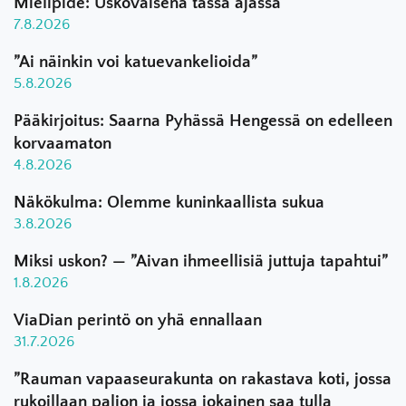
Mielipide: Uskovaisena tässä ajassa
7.8.2026
”Ai näinkin voi katuevankelioida”
5.8.2026
Pääkirjoitus: Saarna Pyhässä Hengessä on edelleen
korvaamaton
4.8.2026
Näkökulma: Olemme kuninkaallista sukua
3.8.2026
Miksi uskon? — ”Aivan ihmeellisiä juttuja tapahtui”
1.8.2026
ViaDian perintö on yhä ennallaan
31.7.2026
”Rauman vapaaseurakunta on rakastava koti, jossa
rukoillaan paljon ja jossa jokainen saa tulla