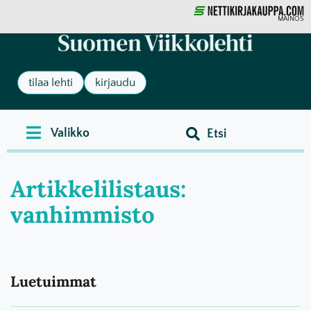
MAINOS
tilaa lehti
kirjaudu
Artikkelilistaus:
vanhimmisto
Luetuimmat