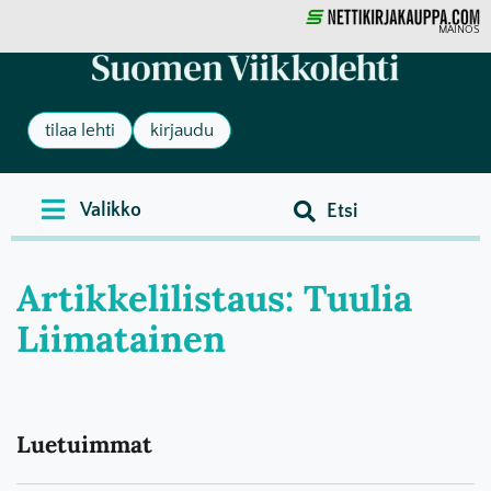
MAINOS
tilaa lehti
kirjaudu
Artikkelilistaus: Tuulia
Liimatainen
Luetuimmat