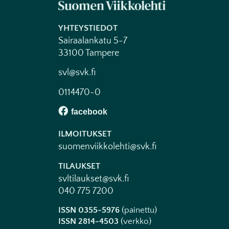
YHTEYSTIEDOT
Sairaalankatu 5-7
33100 Tampere
svl@svk.fi
0114470-0
ILMOITUKSET
suomenviikkolehti@svk.fi
TILAUKSET
svltilaukset@svk.fi
040 775 7200
ISSN 0355-5976
(painettu)
ISSN 2814-4503
(verkko)