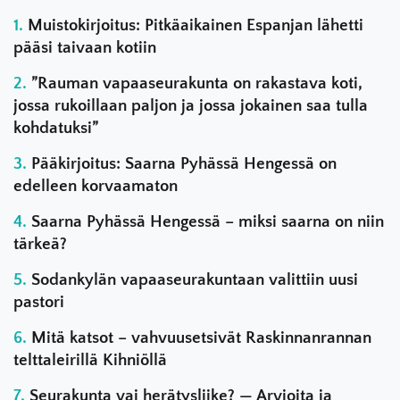
Muistokirjoitus: Pitkäaikainen Espanjan lähetti
pääsi taivaan kotiin
”Rauman vapaaseurakunta on rakastava koti,
jossa rukoillaan paljon ja jossa jokainen saa tulla
kohdatuksi”
Pääkirjoitus: Saarna Pyhässä Hengessä on
edelleen korvaamaton
Saarna Pyhässä Hengessä – miksi saarna on niin
tärkeä?
Sodankylän vapaaseurakuntaan valittiin uusi
pastori
Mitä katsot – vahvuusetsivät Raskinnanrannan
telttaleirillä Kihniöllä
Seurakunta vai herätysliike? — Arvioita ja