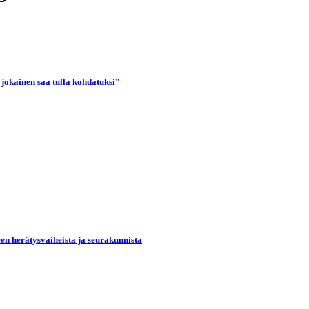
 jokainen saa tulla kohdatuksi”
een herätysvaiheista ja seurakunnista