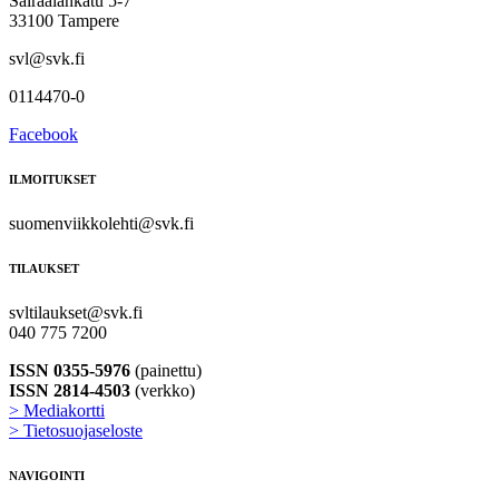
Sairaalankatu 5-7
33100 Tampere
svl@svk.fi
0114470-0
Facebook
ILMOITUKSET
suomenviikkolehti@svk.fi
TILAUKSET
svltilaukset@svk.fi
040 775 7200
ISSN 0355-5976
(painettu)
ISSN 2814-4503
(verkko)
> Mediakortti
> Tietosuojaseloste
NAVIGOINTI