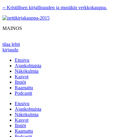
Mene
›› Kristillisen kirjallisuuden ja musiikin verkkokauppa.
sisältöön
MAINOS
tilaa lehti
kirjaudu
Etusivu
Ajankohtaista
Näkökulmia
Kasvot
Ilmiöt
Raamattu
Podcastit
Etusivu
Ajankohtaista
Näkökulmia
Kasvot
Ilmiöt
Raamattu
Podcastit