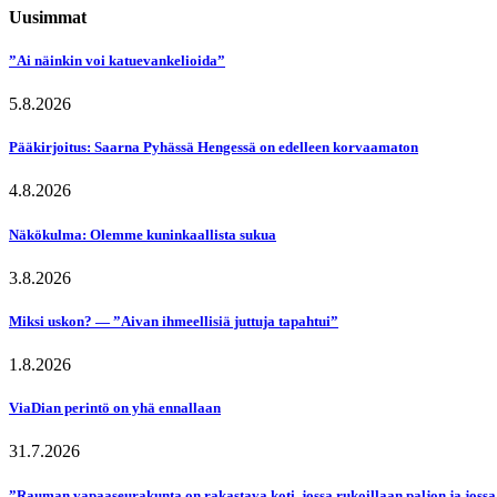
Uusimmat
”Ai näinkin voi katuevankelioida”
5.8.2026
Pääkirjoitus: Saarna Pyhässä Hengessä on edelleen korvaamaton
4.8.2026
Näkökulma: Olemme kuninkaallista sukua
3.8.2026
Miksi uskon? — ”Aivan ihmeellisiä juttuja tapahtui”
1.8.2026
ViaDian perintö on yhä ennallaan
31.7.2026
”Rauman vapaaseurakunta on rakastava koti, jossa rukoillaan paljon ja jossa