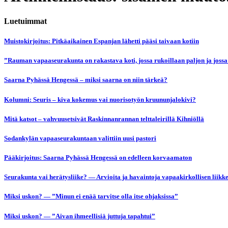
Luetuimmat
Muistokirjoitus: Pitkäaikainen Espanjan lähetti pääsi taivaan kotiin
”Rauman vapaaseurakunta on rakastava koti, jossa rukoillaan paljon ja jossa
Saarna Pyhässä Hengessä – miksi saarna on niin tärkeä?
Kolumni: Seuris – kiva kokemus vai nuorisotyön kruununjalokivi?
Mitä katsot – vahvuusetsivät Raskinnanrannan telttaleirillä Kihniöllä
Sodankylän vapaaseurakuntaan valittiin uusi pastori
Pääkirjoitus: Saarna Pyhässä Hengessä on edelleen korvaamaton
Seurakunta vai herätysliike? — Arvioita ja havaintoja vapaakirkollisen liikk
Miksi uskon? — ”Minun ei enää tarvitse olla itse ohjaksissa”
Miksi uskon? — ”Aivan ihmeellisiä juttuja tapahtui”