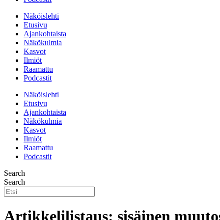
Näköislehti
Etusivu
Ajankohtaista
Näkökulmia
Kasvot
Ilmiöt
Raamattu
Podcastit
Näköislehti
Etusivu
Ajankohtaista
Näkökulmia
Kasvot
Ilmiöt
Raamattu
Podcastit
Search
Search
Artikkelilistaus: sisäinen muuto