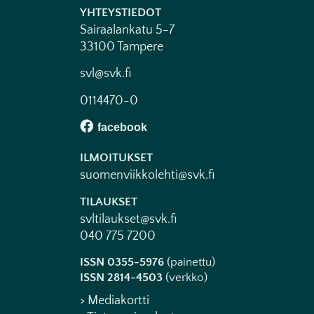
YHTEYSTIEDOT
Sairaalankatu 5-7
33100 Tampere
svl@svk.fi
0114470-0
ILMOITUKSET
suomenviikkolehti@svk.fi
TILAUKSET
svltilaukset@svk.fi
040 775 7200
ISSN 0355-5976
(painettu)
ISSN 2814-4503
(verkko)
> Mediakortti