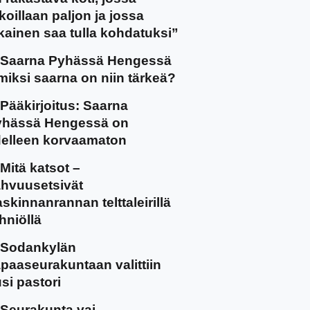
koillaan paljon ja jossa
kainen saa tulla kohdatuksi”
Saarna Pyhässä Hengessä
miksi saarna on niin tärkeä?
Pääkirjoitus: Saarna
yhässä Hengessä on
elleen korvaamaton
Mitä katsot –
hvuusetsivät
skinnanrannan telttaleirillä
hniöllä
Sodankylän
paaseurakuntaan valittiin
si pastori
Seurakunta vai