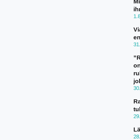
Mi
ih
1.
Vi
en
31
”
on
ru
jo
30
Ra
tu
29
Lä
28