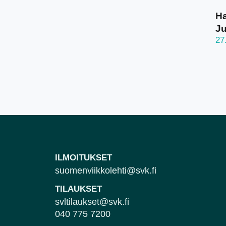
Ha
J
27
ILMOITUKSET
suomenviikkolehti@svk.fi
TILAUKSET
svltilaukset@svk.fi
040 775 7200