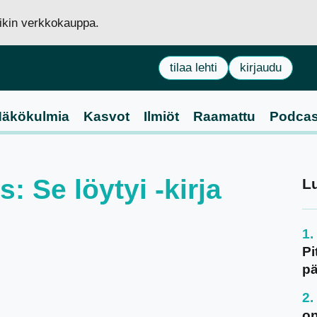
siikin verkkokauppa.
tilaa lehti
kirjaudu
äkökulmia
Kasvot
Ilmiöt
Raamattu
Podcas
s: Se löytyi -kirja
L
Pi
pä
on