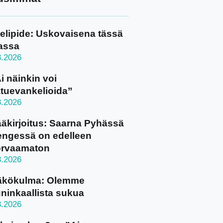
elipide: Uskovaisena tässä
assa
8.2026
i näinkin voi
tuevankelioida”
8.2026
äkirjoitus: Saarna Pyhässä
ngessä on edelleen
orvaamaton
8.2026
äkökulma: Olemme
ninkaallista sukua
8.2026