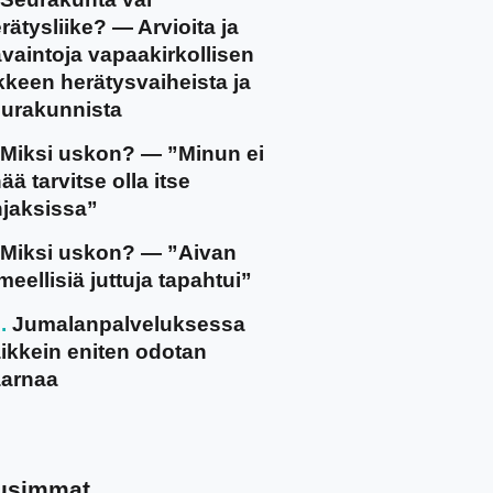
rätysliike? — Arvioita ja
vaintoja vapaakirkollisen
ikkeen herätysvaiheista ja
urakunnista
Miksi uskon? — ”Minun ei
ää tarvitse olla itse
jaksissa”
Miksi uskon? — ”Aivan
meellisiä juttuja tapahtui”
Jumalanpalveluksessa
ikkein eniten odotan
arnaa
usimmat