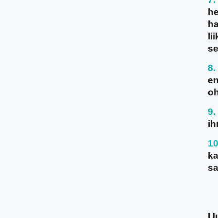
he
ha
li
se
en
oh
ih
ka
sa
U