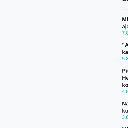
Mi
aj
7.
”A
ka
5.
Pä
He
k
4.
N
ku
3.