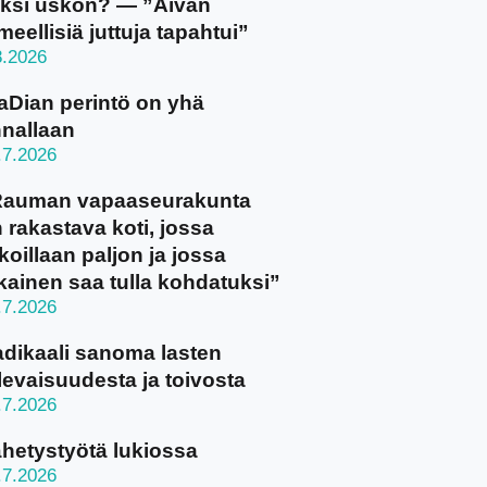
ksi uskon? — ”Aivan
meellisiä juttuja tapahtui”
8.2026
aDian perintö on yhä
nallaan
.7.2026
Rauman vapaaseurakunta
 rakastava koti, jossa
koillaan paljon ja jossa
kainen saa tulla kohdatuksi”
.7.2026
dikaali sanoma lasten
levaisuudesta ja toivosta
.7.2026
hetystyötä lukiossa
.7.2026