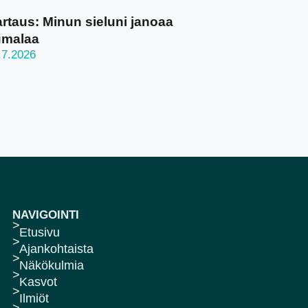
rtaus: Minun sieluni janoaa
umalaa
.7.2026
NAVIGOINTI
Etusivu
Ajankohtaista
Näkökulmia
Kasvot
Ilmiöt