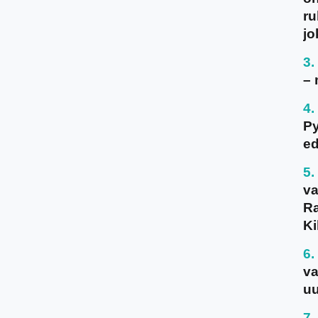
ru
jo
– 
P
ed
va
Ra
Ki
va
uu