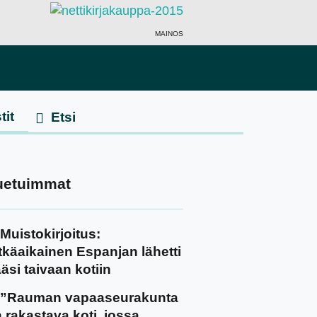
MAINOS
tit
uetuimmat
Muistokirjoitus:
tkäaikainen Espanjan lähetti
äsi taivaan kotiin
”Rauman vapaaseurakunta
 rakastava koti, jossa