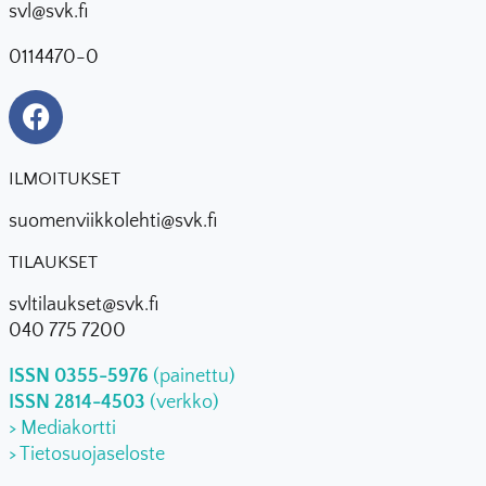
svl@svk.fi
0114470-0
ILMOITUKSET
suomenviikkolehti@svk.fi
TILAUKSET
svltilaukset@svk.fi
040 775 7200
ISSN 0355-5976
(painettu)
ISSN 2814-4503
(verkko)
> Mediakortti
> Tietosuojaseloste