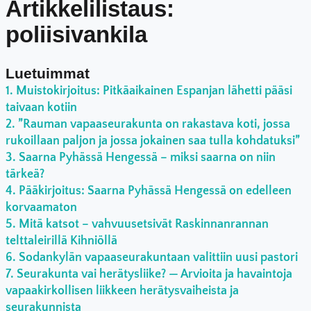
Artikkelilistaus:
poliisivankila
Luetuimmat
Muistokirjoitus: Pitkäaikainen Espanjan lähetti pääsi
taivaan kotiin
”Rauman vapaaseurakunta on rakastava koti, jossa
rukoillaan paljon ja jossa jokainen saa tulla kohdatuksi”
Saarna Pyhässä Hengessä – miksi saarna on niin
tärkeä?
Pääkirjoitus: Saarna Pyhässä Hengessä on edelleen
korvaamaton
Mitä katsot – vahvuusetsivät Raskinnanrannan
telttaleirillä Kihniöllä
Sodankylän vapaaseurakuntaan valittiin uusi pastori
Seurakunta vai herätysliike? — Arvioita ja havaintoja
vapaakirkollisen liikkeen herätysvaiheista ja
seurakunnista