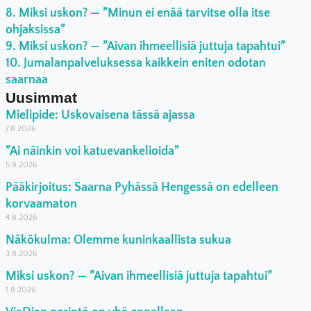
Miksi uskon? — ”Minun ei enää tarvitse olla itse
ohjaksissa”
Miksi uskon? — ”Aivan ihmeellisiä juttuja tapahtui”
Jumalanpalveluksessa kaikkein eniten odotan
saarnaa
Uusimmat
Mielipide: Uskovaisena tässä ajassa
7.8.2026
”Ai näinkin voi katuevankelioida”
5.8.2026
Pääkirjoitus: Saarna Pyhässä Hengessä on edelleen
korvaamaton
4.8.2026
Näkökulma: Olemme kuninkaallista sukua
3.8.2026
Miksi uskon? — ”Aivan ihmeellisiä juttuja tapahtui”
1.8.2026