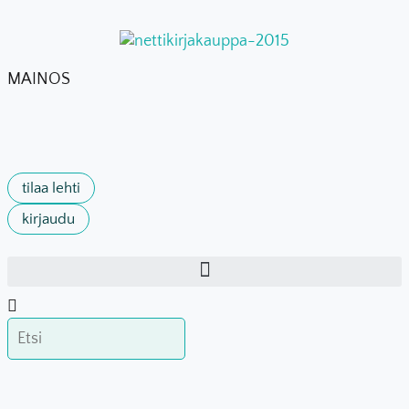
MAINOS
tilaa lehti
kirjaudu