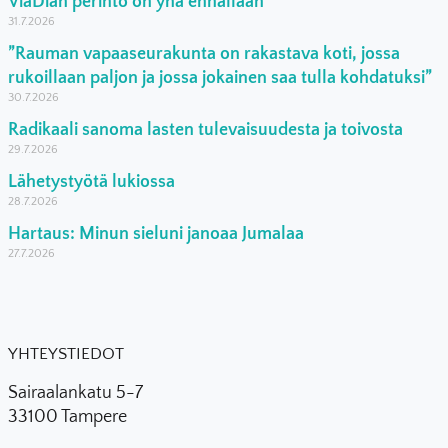
ViaDian perintö on yhä ennallaan
31.7.2026
”Rauman vapaaseurakunta on rakastava koti, jossa
rukoillaan paljon ja jossa jokainen saa tulla kohdatuksi”
30.7.2026
Radikaali sanoma lasten tulevaisuudesta ja toivosta
29.7.2026
Lähetystyötä lukiossa
28.7.2026
Hartaus: Minun sieluni janoaa Jumalaa
27.7.2026
YHTEYSTIEDOT
Sairaalankatu 5-7
33100 Tampere