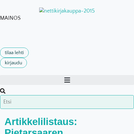
MAINOS
tilaa lehti
kirjaudu
Artikkelilistaus:
Pietarsaaren