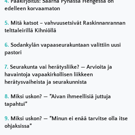
Pääkirjoitus: Saarna Pyhässä Hengessä on
edelleen korvaamaton
Mitä katsot – vahvuusetsivät Raskinnanrannan
telttaleirillä Kihniöllä
Sodankylän vapaaseurakuntaan valittiin uusi
pastori
Seurakunta vai herätysliike? — Arvioita ja
havaintoja vapaakirkollisen liikkeen
herätysvaiheista ja seurakunnista
Miksi uskon? — ”Aivan ihmeellisiä juttuja
tapahtui”
Miksi uskon? — ”Minun ei enää tarvitse olla itse
ohjaksissa”