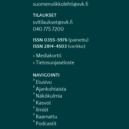
suomenviikkolehti@svk.fi
TILAUKSET
svltilaukset@svk.fi
040 775 7200
ISSN 0355-5976
(painettu)
ISSN 2814-4503
(verkko)
> Mediakortti
> Tietosuojaseloste
NAVIGOINTI
Etusivu
Ajankohtaista
Näkökulmia
Kasvot
Ilmiöt
Raamattu
Podcastit