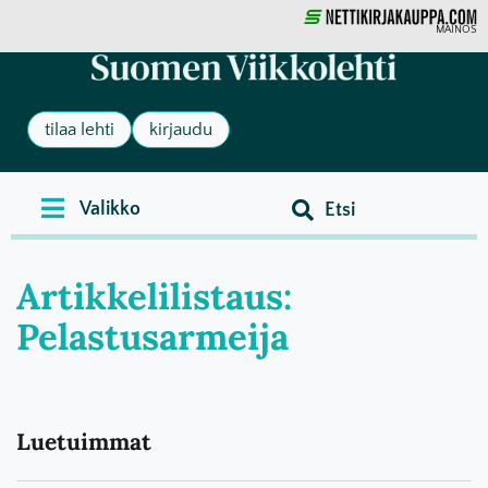
MAINOS
tilaa lehti
kirjaudu
Artikkelilistaus:
Pelastusarmeija
Luetuimmat