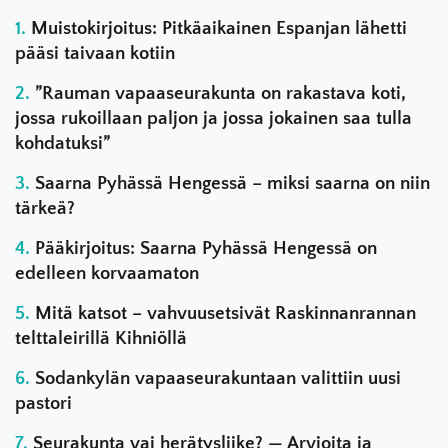
Muistokirjoitus: Pitkäaikainen Espanjan lähetti
pääsi taivaan kotiin
”Rauman vapaaseurakunta on rakastava koti,
jossa rukoillaan paljon ja jossa jokainen saa tulla
kohdatuksi”
Saarna Pyhässä Hengessä – miksi saarna on niin
tärkeä?
Pääkirjoitus: Saarna Pyhässä Hengessä on
edelleen korvaamaton
Mitä katsot – vahvuusetsivät Raskinnanrannan
telttaleirillä Kihniöllä
Sodankylän vapaaseurakuntaan valittiin uusi
pastori
Seurakunta vai herätysliike? — Arvioita ja