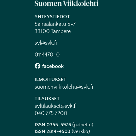
YHTEYSTIEDOT
Sairaalankatu 5-7
33100 Tampere
svl@svk.fi
0114470-0
ILMOITUKSET
suomenviikkolehti@svk.fi
TILAUKSET
svltilaukset@svk.fi
040 775 7200
ISSN 0355-5976
(painettu)
ISSN 2814-4503
(verkko)