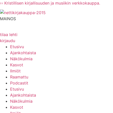
Mene
›› Kristillisen kirjallisuuden ja musiikin verkkokauppa.
sisältöön
MAINOS
tilaa lehti
kirjaudu
Etusivu
Ajankohtaista
Näkökulmia
Kasvot
Ilmiöt
Raamattu
Podcastit
Etusivu
Ajankohtaista
Näkökulmia
Kasvot