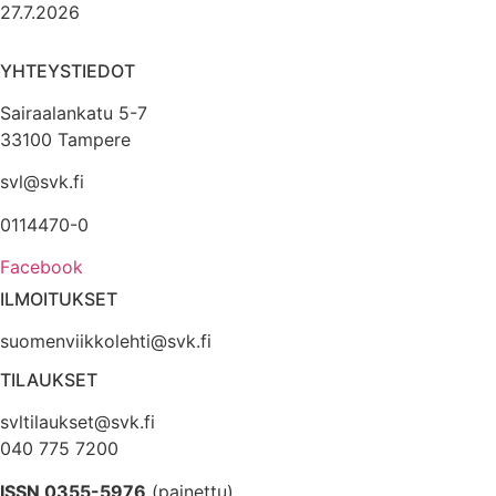
27.7.2026
YHTEYSTIEDOT
Sairaalankatu 5-7
33100 Tampere
svl@svk.fi
0114470-0
Facebook
ILMOITUKSET
suomenviikkolehti@svk.fi
TILAUKSET
svltilaukset@svk.fi
040 775 7200
ISSN 0355-5976
(painettu)