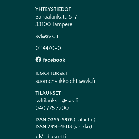
YHTEYSTIEDOT
Sairaalankatu 5-7
33100 Tampere
svl@svk.fi
0114470-0
ILMOITUKSET
suomenviikkolehti@svk.fi
TILAUKSET
svltilaukset@svk.fi
040 775 7200
ISSN 0355-5976
(painettu)
ISSN 2814-4503
(verkko)
> Mediakortti