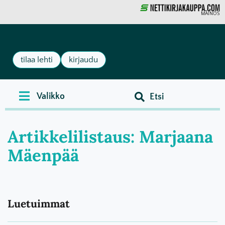
MAINOS
tilaa lehti
kirjaudu
Artikkelilistaus: Marjaana
Mäenpää
Luetuimmat