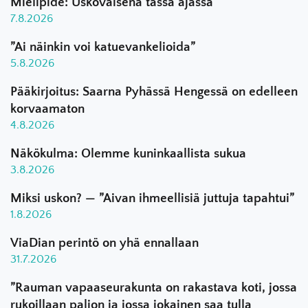
Mielipide: Uskovaisena tässä ajassa
7.8.2026
”Ai näinkin voi katuevankelioida”
5.8.2026
Pääkirjoitus: Saarna Pyhässä Hengessä on edelleen
korvaamaton
4.8.2026
Näkökulma: Olemme kuninkaallista sukua
3.8.2026
Miksi uskon? — ”Aivan ihmeellisiä juttuja tapahtui”
1.8.2026
ViaDian perintö on yhä ennallaan
31.7.2026
”Rauman vapaaseurakunta on rakastava koti, jossa
rukoillaan paljon ja jossa jokainen saa tulla