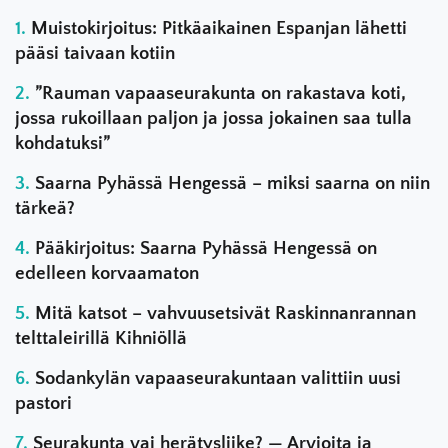
Muistokirjoitus: Pitkäaikainen Espanjan lähetti
pääsi taivaan kotiin
”Rauman vapaaseurakunta on rakastava koti,
jossa rukoillaan paljon ja jossa jokainen saa tulla
kohdatuksi”
Saarna Pyhässä Hengessä – miksi saarna on niin
tärkeä?
Pääkirjoitus: Saarna Pyhässä Hengessä on
edelleen korvaamaton
Mitä katsot – vahvuusetsivät Raskinnanrannan
telttaleirillä Kihniöllä
Sodankylän vapaaseurakuntaan valittiin uusi
pastori
Seurakunta vai herätysliike? — Arvioita ja