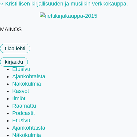
Mene
›› Kristillisen kirjallisuuden ja musiikin verkkokauppa.
sisältöön
MAINOS
tilaa lehti
kirjaudu
Etusivu
Ajankohtaista
Näkökulmia
Kasvot
Ilmiöt
Raamattu
Podcastit
Etusivu
Ajankohtaista
Näkökulmia