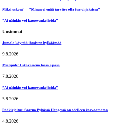
Miksi uskon? — ”Minun ei enää tarvitse olla itse ohjaksissa”
”Ai näinkin voi katuevankelioida”
Uusimmat
Jumala käyttää ihmisten hylkäämää
9.8.2026
Mielipide: Uskovaisena tässä ajassa
7.8.2026
”Ai näinkin voi katuevankelioida”
5.8.2026
Pääkirjoitus: Saarna Pyhässä Hengessä on edelleen korvaamaton
4.8.2026