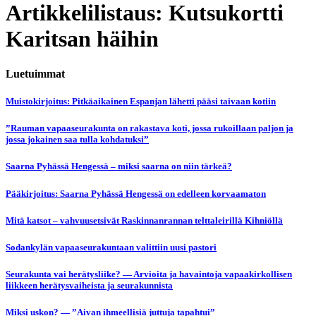
Artikkelilistaus: Kutsukortti
Karitsan häihin
Luetuimmat
Muistokirjoitus: Pitkäaikainen Espanjan lähetti pääsi taivaan kotiin
”Rauman vapaaseurakunta on rakastava koti, jossa rukoillaan paljon ja
jossa jokainen saa tulla kohdatuksi”
Saarna Pyhässä Hengessä – miksi saarna on niin tärkeä?
Pääkirjoitus: Saarna Pyhässä Hengessä on edelleen korvaamaton
Mitä katsot – vahvuusetsivät Raskinnanrannan telttaleirillä Kihniöllä
Sodankylän vapaaseurakuntaan valittiin uusi pastori
Seurakunta vai herätysliike? — Arvioita ja havaintoja vapaakirkollisen
liikkeen herätysvaiheista ja seurakunnista
Miksi uskon? — ”Aivan ihmeellisiä juttuja tapahtui”