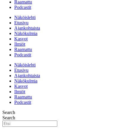
Raamattu
Podcastit
Näköislehti
Etusivu
Ajankohtaista
Näkökulmia
Kasvot
Ilmiöt
Raamattu
Podcastit
Näköislehti
Etusivu
Ajankohtaista
Näkökulmia
Kasvot
Ilmiöt
Raamattu
Podcastit
Search
Search