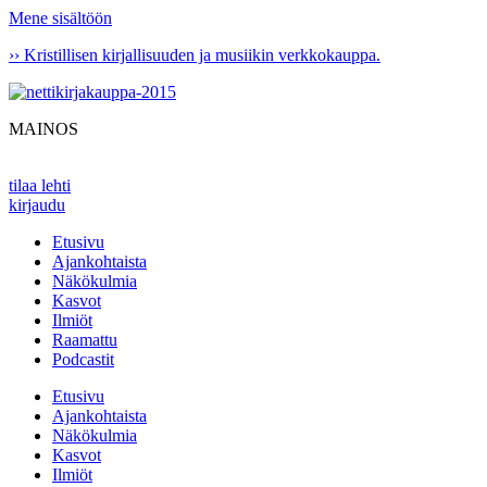
Mene sisältöön
›› Kristillisen kirjallisuuden ja musiikin verkkokauppa.
MAINOS
tilaa lehti
kirjaudu
Etusivu
Ajankohtaista
Näkökulmia
Kasvot
Ilmiöt
Raamattu
Podcastit
Etusivu
Ajankohtaista
Näkökulmia
Kasvot
Ilmiöt