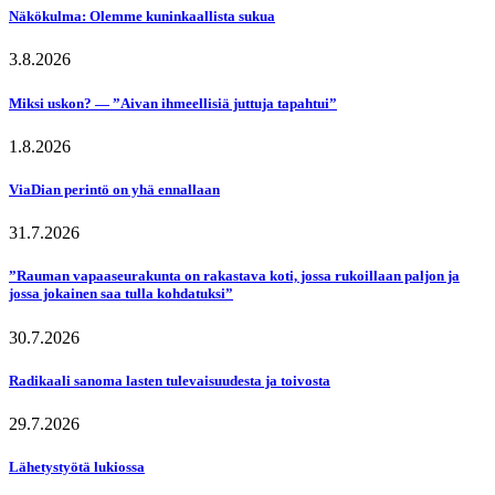
Näkökulma: Olemme kuninkaallista sukua
3.8.2026
Miksi uskon? — ”Aivan ihmeellisiä juttuja tapahtui”
1.8.2026
ViaDian perintö on yhä ennallaan
31.7.2026
”Rauman vapaaseurakunta on rakastava koti, jossa rukoillaan paljon ja
jossa jokainen saa tulla kohdatuksi”
30.7.2026
Radikaali sanoma lasten tulevaisuudesta ja toivosta
29.7.2026
Lähetystyötä lukiossa