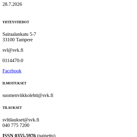
28.7.2026
YHTEYSTIEDOT
Sairaalankatu 5-7
33100 Tampere
svl@svk.fi
0114470-0
Facebook
ILMOITUKSET
suomenviikkolehti@svk.fi
TILAUKSET
svltilaukset@svk.fi
040 775 7200
ISSN 0355-5976
(painettu)