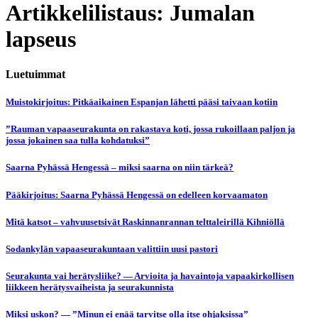
Artikkelilistaus: Jumalan
lapseus
Luetuimmat
Muistokirjoitus: Pitkäaikainen Espanjan lähetti pääsi taivaan kotiin
”Rauman vapaaseurakunta on rakastava koti, jossa rukoillaan paljon ja
jossa jokainen saa tulla kohdatuksi”
Saarna Pyhässä Hengessä – miksi saarna on niin tärkeä?
Pääkirjoitus: Saarna Pyhässä Hengessä on edelleen korvaamaton
Mitä katsot – vahvuusetsivät Raskinnanrannan telttaleirillä Kihniöllä
Sodankylän vapaaseurakuntaan valittiin uusi pastori
Seurakunta vai herätysliike? — Arvioita ja havaintoja vapaakirkollisen
liikkeen herätysvaiheista ja seurakunnista
Miksi uskon? — ”Minun ei enää tarvitse olla itse ohjaksissa”