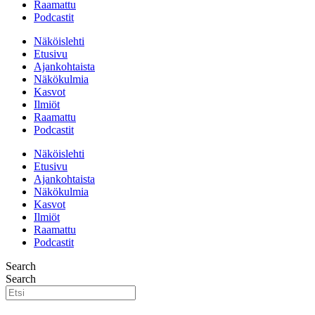
Raamattu
Podcastit
Näköislehti
Etusivu
Ajankohtaista
Näkökulmia
Kasvot
Ilmiöt
Raamattu
Podcastit
Näköislehti
Etusivu
Ajankohtaista
Näkökulmia
Kasvot
Ilmiöt
Raamattu
Podcastit
Search
Search