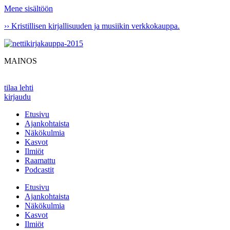
Mene sisältöön
›› Kristillisen kirjallisuuden ja musiikin verkkokauppa.
MAINOS
tilaa lehti
kirjaudu
Etusivu
Ajankohtaista
Näkökulmia
Kasvot
Ilmiöt
Raamattu
Podcastit
Etusivu
Ajankohtaista
Näkökulmia
Kasvot
Ilmiöt