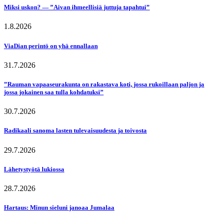
Miksi uskon? — ”Aivan ihmeellisiä juttuja tapahtui”
1.8.2026
ViaDian perintö on yhä ennallaan
31.7.2026
”Rauman vapaaseurakunta on rakastava koti, jossa rukoillaan paljon ja
jossa jokainen saa tulla kohdatuksi”
30.7.2026
Radikaali sanoma lasten tulevaisuudesta ja toivosta
29.7.2026
Lähetystyötä lukiossa
28.7.2026
Hartaus: Minun sieluni janoaa Jumalaa