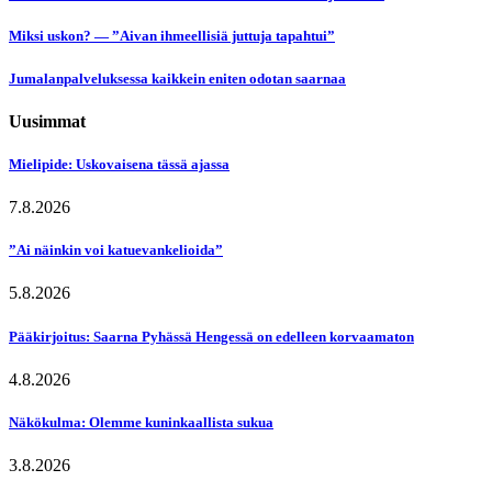
Miksi uskon? — ”Aivan ihmeellisiä juttuja tapahtui”
Jumalanpalveluksessa kaikkein eniten odotan saarnaa
Uusimmat
Mielipide: Uskovaisena tässä ajassa
7.8.2026
”Ai näinkin voi katuevankelioida”
5.8.2026
Pääkirjoitus: Saarna Pyhässä Hengessä on edelleen korvaamaton
4.8.2026
Näkökulma: Olemme kuninkaallista sukua
3.8.2026