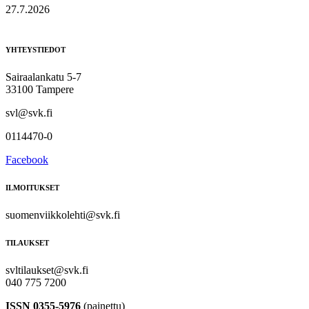
27.7.2026
YHTEYSTIEDOT
Sairaalankatu 5-7
33100 Tampere
svl@svk.fi
0114470-0
Facebook
ILMOITUKSET
suomenviikkolehti@svk.fi
TILAUKSET
svltilaukset@svk.fi
040 775 7200
ISSN 0355-5976
(painettu)