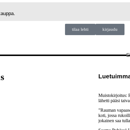
okauppa.
tilaa lehti
kirjaudu
us
Luetuimma
Muistokirjoitus: 
lähetti pääsi taiv
”Rauman vapaase
koti, jossa rukoil
jokainen saa tull