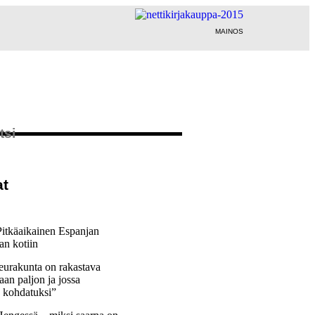
MAINOS
t
Pitkäaikainen Espanjan
aan kotiin
urakunta on rakastava
laan paljon ja jossa
a kohdatuksi”