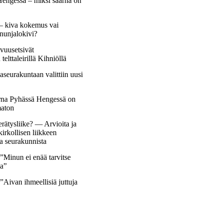
engessä – miksi saarna on
– kiva kokemus vai
nunjalokivi?
vuusetsivät
elttaleirillä Kihniöllä
seurakuntaan valittiin uusi
arna Pyhässä Hengessä on
maton
rätysliike? — Arvioita ja
irkollisen liikkeen
ja seurakunnista
Minun ei enää tarvitse
sa”
Aivan ihmeellisiä juttuja