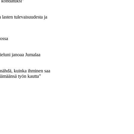
a kohdatuksi”
lasten tulevaisuudesta ja
iossa
ieluni janoaa Jumalaa
 nähdä, kuinka ihminen saa
lämäänsä työn kautta”