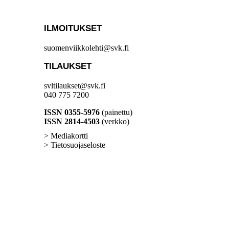
ILMOITUKSET
suomenviikkolehti@svk.fi
TILAUKSET
svltilaukset@svk.fi
040 775 7200
ISSN 0355-5976
(painettu)
ISSN 2814-4503
(verkko)
> Mediakortti
> Tietosuojaseloste