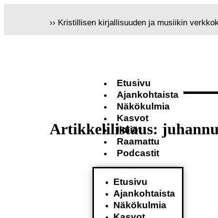
›› Kristillisen kirjallisuuden ja musiikin verkk
Etusivu
Ajankohtaista
Näkökulmia
Kasvot
Artikkelilistaus: juhann
Ilmiöt
Raamattu
Podcastit
Etusivu
Ajankohtaista
Näkökulmia
Kasvot