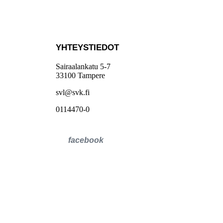
YHTEYSTIEDOT
Sairaalankatu 5-7
33100 Tampere
svl@svk.fi
0114470-0