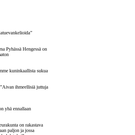
katuevankelioida”
arna Pyhässä Hengessä on
maton
me kuninkaallista sukua
Aivan ihmeellisiä juttuja
on yhä ennallaan
urakunta on rakastava
laan paljon ja jossa