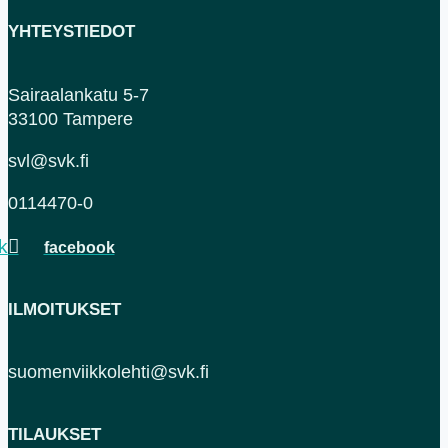
YHTEYSTIEDOT
Sairaalankatu 5-7
33100 Tampere
svl@svk.fi
0114470-0
k
ILMOITUKSET
suomenviikkolehti@svk.fi
TILAUKSET