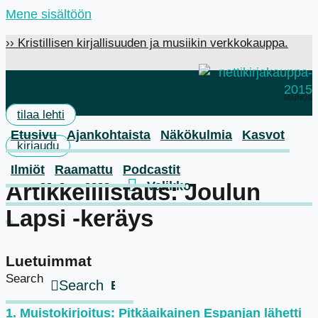
Mene sisältöön
›› Kristillisen kirjallisuuden ja musiikin verkkokauppa.
MAINOS
tilaa lehti
Etusivu
Ajankohtaista
Näkökulmia
Kasvot
kirjaudu
Ilmiöt
Raamattu
Podcastit
Artikkelilistaus: Joulun
Lapsi -keräys
Luetuimmat
Search
Search
Muistokirjoitus: Pitkäaikainen Espanjan lähetti