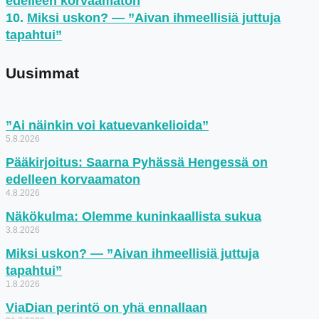
edelleen korvaamaton
Miksi uskon? — ”Aivan ihmeellisiä juttuja
tapahtui”
Uusimmat
”Ai näinkin voi katuevankelioida”
5.8.2026
Pääkirjoitus: Saarna Pyhässä Hengessä on
edelleen korvaamaton
4.8.2026
Näkökulma: Olemme kuninkaallista sukua
3.8.2026
Miksi uskon? — ”Aivan ihmeellisiä juttuja
tapahtui”
1.8.2026
ViaDian perintö on yhä ennallaan