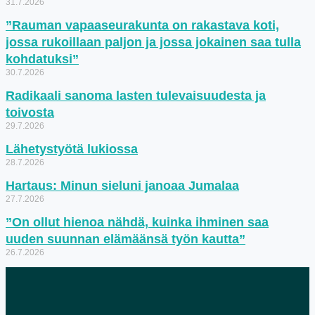
31.7.2026
”Rauman vapaaseurakunta on rakastava koti,
jossa rukoillaan paljon ja jossa jokainen saa tulla
kohdatuksi”
30.7.2026
Radikaali sanoma lasten tulevaisuudesta ja
toivosta
29.7.2026
Lähetystyötä lukiossa
28.7.2026
Hartaus: Minun sieluni janoaa Jumalaa
27.7.2026
”On ollut hienoa nähdä, kuinka ihminen saa
uuden suunnan elämäänsä työn kautta”
26.7.2026