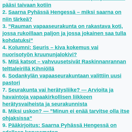
pääsi taivaan kotiin
Saarna Pyhässä Hengessä – miksi saarna on
niin tärkeä?
”Rauman vapaaseurakunta on rakastava koti,
jossa rukoillaan paljon ja jossa jokainen saa tulla
kohdatuksi”
Kolumni: Seuris – kiva kokemus vai
nuorisotyön kruununjalokivi?
Mitä katsot – vahvuusetsivät Raskinnanrannan
telttaleirillä Kihniöllä
Sodankylän vapaaseurakuntaan valittiin uusi
pastori
Seurakunta vai herätysliike? — Arvioita ja
havaintoja vapaakirkollisen liikkeen
herätysvaiheista ja seurakunnista
Miksi uskon? — ”Minun ei enää tarvitse olla itse
ohjaksissa”
Pääkirjoitus: Saarna Pyhässä Hengessä on