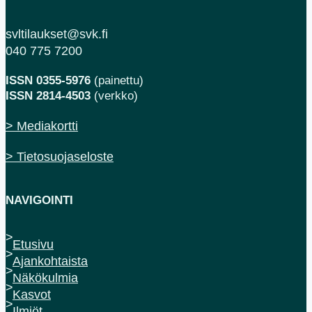
svltilaukset@svk.fi
040 775 7200
ISSN 0355-5976
(painettu)
ISSN 2814-4503
(verkko)
> Mediakortti
> Tietosuojaseloste
NAVIGOINTI
Etusivu
Ajankohtaista
Näkökulmia
Kasvot
Ilmiöt