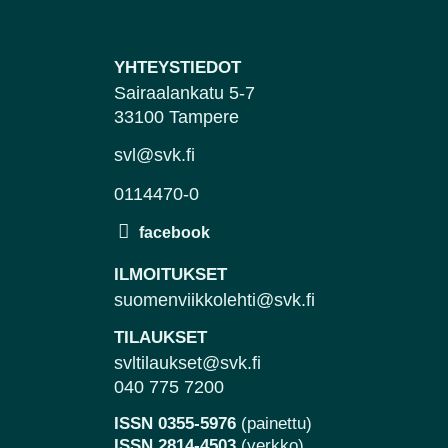
YHTEYSTIEDOT
Sairaalankatu 5-7
33100 Tampere
svl@svk.fi
0114470-0
ILMOITUKSET
suomenviikkolehti@svk.fi
TILAUKSET
svltilaukset@svk.fi
040 775 7200
ISSN 0355-5976
(painettu)
ISSN 2814-4503
(verkko)