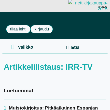
MAINOS
tilaa lehti
kirjaudu
Artikkelilistaus: IRR-TV
Luetuimmat
Muistokirjoitus: Pitkäaikainen Espanjan