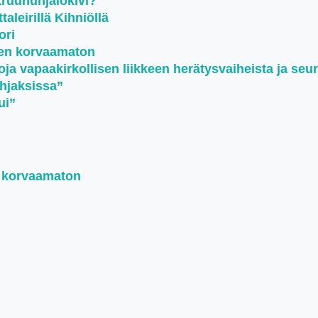
kruununjalokivi?
aleirillä Kihniöllä
ori
een korvaamaton
oja vapaakirkollisen liikkeen herätysvaiheista ja seu
ohjaksissa”
ui”
n korvaamaton