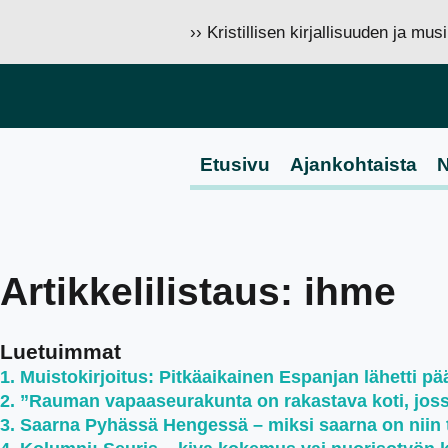
›› Kristillisen kirjallisuuden ja mu
Etusivu
Ajankohtaista
N
Artikkelilistaus: ihme
Luetuimmat
Muistokirjoitus: Pitkäaikainen Espanjan lähetti pää
”Rauman vapaaseurakunta on rakastava koti, jossa 
Saarna Pyhässä Hengessä – miksi saarna on niin 