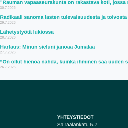
”Rauman vapaaseurakunta on rakastava koti, jossa ru
30.7.2026
Radikaali sanoma lasten tulevaisuudesta ja toivosta
29.7.2026
Lähetystyötä lukiossa
28.7.2026
Hartaus: Minun sieluni janoaa Jumalaa
27.7.2026
”On ollut hienoa nähdä, kuinka ihminen saa uuden 
26.7.2026
YHTEYSTIEDOT
Sairaalankatu 5-7