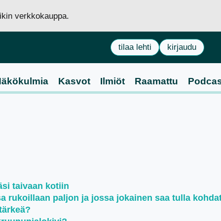
siikin verkkokauppa.
tilaa lehti
kirjaudu
äkökulmia
Kasvot
Ilmiöt
Raamattu
Podcas
si taivaan kotiin
rukoillaan paljon ja jossa jokainen saa tulla kohda
tärkeä?