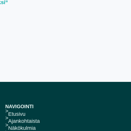
ksi”
NAVIGOINTI
Etusivu
Ajankohtaista
Näkökulmia