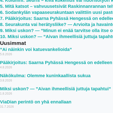
Kolumni: Seuris – kiva kokemus vai nuorisotyön 
Mitä katsot – vahvuusetsivät Raskinnanrannan teltt
Sodankylän vapaaseurakuntaan valittiin uusi past
Pääkirjoitus: Saarna Pyhässä Hengessä on edell
Seurakunta vai herätysliike? — Arvioita ja havaint
Miksi uskon? — ”Minun ei enää tarvitse olla itse 
Miksi uskon? — ”Aivan ihmeellisiä juttuja tapaht
Uusimmat
”Ai näinkin voi katuevankelioida”
5.8.2026
Pääkirjoitus: Saarna Pyhässä Hengessä on edellee
4.8.2026
Näkökulma: Olemme kuninkaallista sukua
3.8.2026
Miksi uskon? — ”Aivan ihmeellisiä juttuja tapahtui”
1.8.2026
ViaDian perintö on yhä ennallaan
31.7.2026