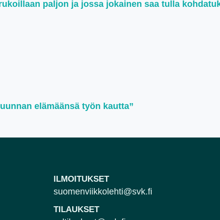
koillaan paljon ja jossa jokainen saa tulla kohdatu
suunnan elämäänsä työn kautta”
ILMOITUKSET
suomenviikkolehti@svk.fi
TILAUKSET