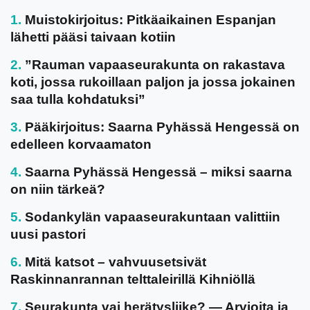
Muistokirjoitus: Pitkäaikainen Espanjan
lähetti pääsi taivaan kotiin
”Rauman vapaaseurakunta on rakastava
koti, jossa rukoillaan paljon ja jossa jokainen
saa tulla kohdatuksi”
Pääkirjoitus: Saarna Pyhässä Hengessä on
edelleen korvaamaton
Saarna Pyhässä Hengessä – miksi saarna
on niin tärkeä?
Sodankylän vapaaseurakuntaan valittiin
uusi pastori
Mitä katsot – vahvuusetsivät
Raskinnanrannan telttaleirillä Kihniöllä
Seurakunta vai herätysliike? — Arvioita ja