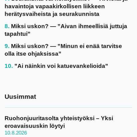
havaintoja vapaakirkollisen liikkeen
herätysvaiheista ja seurakunnista
Miksi uskon? — ”Aivan ihmeellisiä juttuja
tapahtui”
Miksi uskon? — ”Minun ei enää tarvitse
olla itse ohjaksissa”
”Ai näinkin voi katuevankelioida”
Uusimmat
Ruohonjuuritasolta yhteistyöksi – Yksi
eroavaisuuskin löytyi
10.8.2026