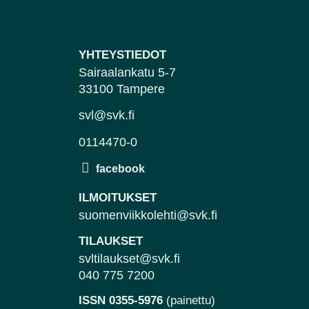
YHTEYSTIEDOT
Sairaalankatu 5-7
33100 Tampere
svl@svk.fi
0114470-0
ILMOITUKSET
suomenviikkolehti@svk.fi
TILAUKSET
svltilaukset@svk.fi
040 775 7200
ISSN 0355-5976
(painettu)