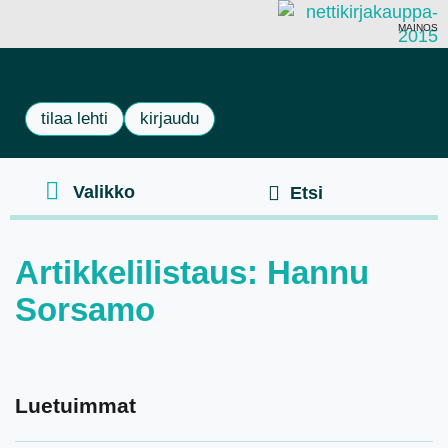
MAINOS
tilaa lehti
kirjaudu
Artikkelilistaus: Hannu
Sorsamo
Luetuimmat